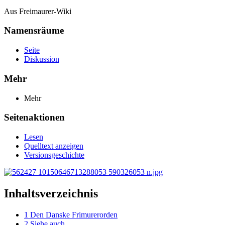
Aus Freimaurer-Wiki
Namensräume
Seite
Diskussion
Mehr
Mehr
Seitenaktionen
Lesen
Quelltext anzeigen
Versionsgeschichte
Inhaltsverzeichnis
1
Den Danske Frimurerorden
2
Siehe auch