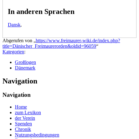
In anderen Sprachen
Dansk
,
Abgerufen von „
https://www.freimaurer-wiki.de/index.php?
title=Dänischer_Freimaurerorden&oldid=96059
“
Kategorien
:
Großlogen
Dänemark
Navigation
Navigation
Home
zum Lexikon
der Verein
Spenden
Chronik
Nutzungsbedingungen