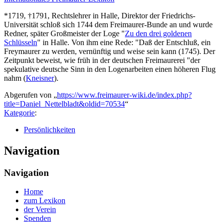
*1719, †1791, Rechtslehrer in Halle, Direktor der Friedrichs-
Universität schloß sich 1744 dem Freimaurer-Bunde an und wurde
Redner, später Großmeister der Loge "
Zu den drei goldenen
Schlüsseln
" in Halle. Von ihm eine Rede: "Daß der Entschluß, ein
Freymaurer zu werden, vernünftig und weise sein kann (1745). Der
Zeitpunkt beweist, wie früh in der deutschen Freimaurerei "der
spekulative deutsche Sinn in den Logenarbeiten einen höheren Flug
nahm (
Kneisner
).
Abgerufen von „
https://www.freimaurer-wiki.de/index.php?
title=Daniel_Nettelbladt&oldid=70534
“
Kategorie
:
Persönlichkeiten
Navigation
Navigation
Home
zum Lexikon
der Verein
Spenden