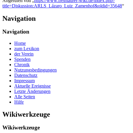
Abgerufen von „
https://www.freimaurer-wiki.de/index.php?
title=Diskussion:ARLS_Lázaro_Luiz_Zamenhof&oldid=35648
“
Navigation
Navigation
Home
zum Lexikon
der Verein
Spenden
Chronik
Nutzungsbedingungen
Datenschutz
Impressum
Aktuelle Ereignisse
Letzte Änderungen
Alle Seiten
Hilfe
Wikiwerkzeuge
Wikiwerkzeuge