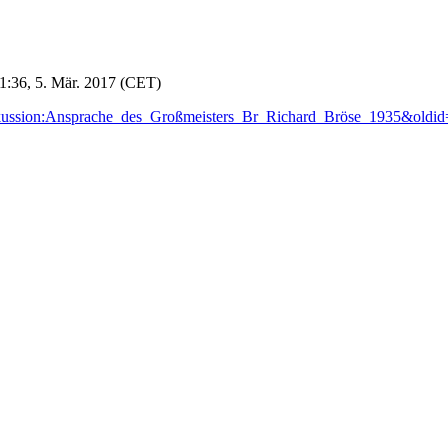
21:36, 5. Mär. 2017 (CET)
Diskussion:Ansprache_des_Großmeisters_Br_Richard_Bröse_1935&oldi