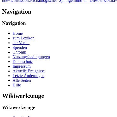
title=Diskussion:Archäologischer_Sphingenfund_in_Dresden&oldid
Navigation
Navigation
Home
zum Lexikon
der Verein
Spenden
Chronik
Nutzungsbedingungen
Datenschutz
Impressum
Aktuelle Ereignisse
Letzte Änderungen
Alle Seiten
Hilfe
Wikiwerkzeuge
Wikiwerkzeuge