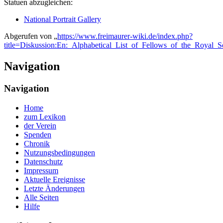
Statuen abzugleichen:
National Portrait Gallery
Abgerufen von „
https://www.freimaurer-wiki.de/index.php?
title=Diskussion:En:_Alphabetical_List_of_Fellows_of_the_Roya
Navigation
Navigation
Home
zum Lexikon
der Verein
Spenden
Chronik
Nutzungsbedingungen
Datenschutz
Impressum
Aktuelle Ereignisse
Letzte Änderungen
Alle Seiten
Hilfe