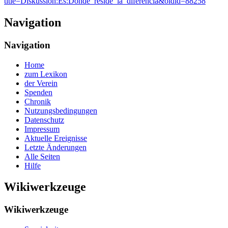
title=Diskussion:Es:Dónde_reside_la_diferencia&oldid=88258
“
Navigation
Navigation
Home
zum Lexikon
der Verein
Spenden
Chronik
Nutzungsbedingungen
Datenschutz
Impressum
Aktuelle Ereignisse
Letzte Änderungen
Alle Seiten
Hilfe
Wikiwerkzeuge
Wikiwerkzeuge