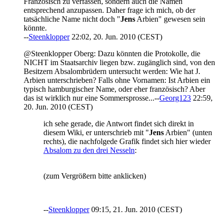
Französisch zu verfassen, sondern auch die Namen
entsprechend anzupassen. Daher frage ich mich, ob der
tatsächliche Name nicht doch "
Jens
Arbien" gewesen sein
könnte.
--
Steenklopper
22:02, 20. Jun. 2010 (CEST)
@Steenklopper Oberg: Dazu könnten die Protokolle, die
NICHT im Staatsarchiv liegen bzw. zugänglich sind, von den
Besitzern Absalombrüdern untersucht werden: Wie hat J.
Arbien unterschrieben? Falls ohne Vornamen: Ist Arbien ein
typisch hamburgischer Name, oder eher französisch? Aber
das ist wirklich nur eine Sommersprosse...--
Georg123
22:59,
20. Jun. 2010 (CEST)
ich sehe gerade, die Antwort findet sich direkt in
diesem Wiki, er unterschrieb mit "
Jens
Arbien" (unten
rechts), die nachfolgede Grafik findet sich hier wieder
Absalom zu den drei Nesseln
:
(zum Vergrößern bitte anklicken)
--
Steenklopper
09:15, 21. Jun. 2010 (CEST)