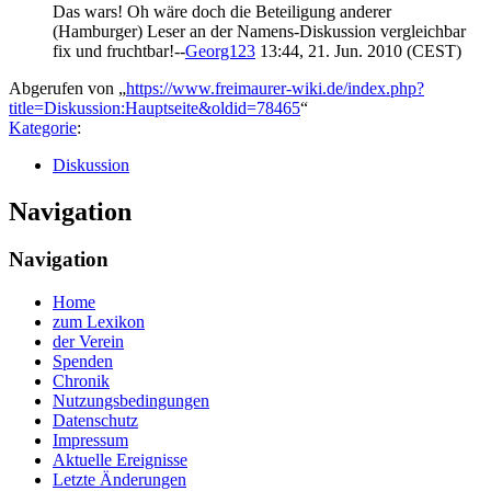
Das wars! Oh wäre doch die Beteiligung anderer
(Hamburger) Leser an der Namens-Diskussion vergleichbar
fix und fruchtbar!--
Georg123
13:44, 21. Jun. 2010 (CEST)
Abgerufen von „
https://www.freimaurer-wiki.de/index.php?
title=Diskussion:Hauptseite&oldid=78465
“
Kategorie
:
Diskussion
Navigation
Navigation
Home
zum Lexikon
der Verein
Spenden
Chronik
Nutzungsbedingungen
Datenschutz
Impressum
Aktuelle Ereignisse
Letzte Änderungen