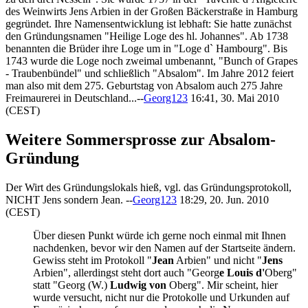
des Weinwirts Jens Arbien in der Großen Bäckerstraße in Hamburg
gegründet. Ihre Namensentwicklung ist lebhaft: Sie hatte zunächst
den Gründungsnamen "Heilige Loge des hl. Johannes". Ab 1738
benannten die Brüder ihre Loge um in "Loge d` Hambourg". Bis
1743 wurde die Loge noch zweimal umbenannt, "Bunch of Grapes
- Traubenbündel" und schließlich "Absalom". Im Jahre 2012 feiert
man also mit dem 275. Geburtstag von Absalom auch 275 Jahre
Freimaurerei in Deutschland...--
Georg123
16:41, 30. Mai 2010
(CEST)
Weitere Sommersprosse zur Absalom-
Gründung
Der Wirt des Gründungslokals hieß, vgl. das Gründungsprotokoll,
NICHT Jens sondern Jean. --
Georg123
18:29, 20. Jun. 2010
(CEST)
Über diesen Punkt würde ich gerne noch einmal mit Ihnen
nachdenken, bevor wir den Namen auf der Startseite ändern.
Gewiss steht im Protokoll "
Jean
Arbien" und nicht "
Jens
Arbien", allerdingst steht dort auch "Georg
e
Louis
d'
Oberg"
statt "Georg (W.)
Ludwig
von
Oberg". Mir scheint, hier
wurde versucht, nicht nur die Protokolle und Urkunden auf