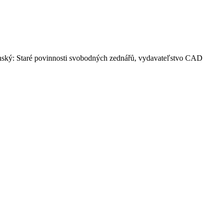
nský: Staré povinnosti svobodných zednářů, vydavateľstvo CAD