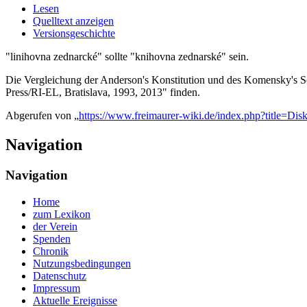
Lesen
Quelltext anzeigen
Versionsgeschichte
"linihovna zednarcké" sollte "knihovna zednarské" sein.
Die Vergleichung der Anderson's Konstitution und des Komensky's 
Press/RI-EL, Bratislava, 1993, 2013" finden.
Abgerufen von „
https://www.freimaurer-wiki.de/index.php?title=
Navigation
Navigation
Home
zum Lexikon
der Verein
Spenden
Chronik
Nutzungsbedingungen
Datenschutz
Impressum
Aktuelle Ereignisse