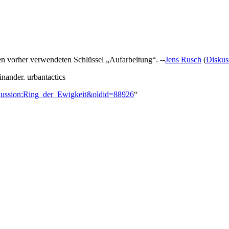
en vorher verwendeten Schlüssel „Aufarbeitung“. --
Jens Rusch
(
Diskus
nander. urbantactics
iskussion:Ring_der_Ewigkeit&oldid=88926
“