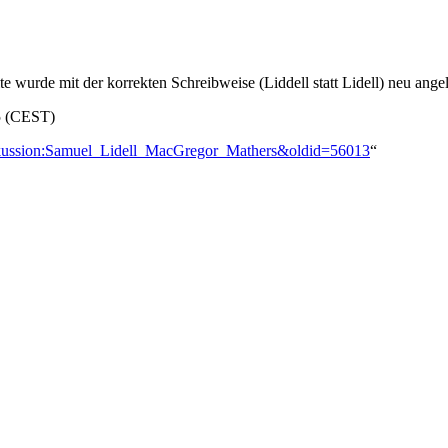
ite wurde mit der korrekten Schreibweise (Liddell statt Lidell) neu ange
15 (CEST)
Diskussion:Samuel_Lidell_MacGregor_Mathers&oldid=56013
“