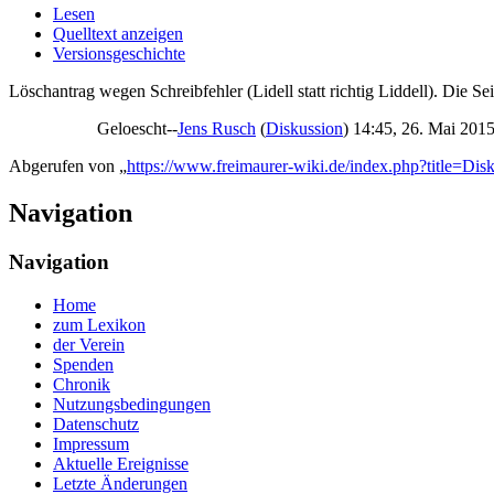
Lesen
Quelltext anzeigen
Versionsgeschichte
Löschantrag wegen Schreibfehler (Lidell statt richtig Liddell). Die Se
Geloescht--
Jens Rusch
(
Diskussion
) 14:45, 26. Mai 20
Abgerufen von „
https://www.freimaurer-wiki.de/index.php?title=
Navigation
Navigation
Home
zum Lexikon
der Verein
Spenden
Chronik
Nutzungsbedingungen
Datenschutz
Impressum
Aktuelle Ereignisse
Letzte Änderungen