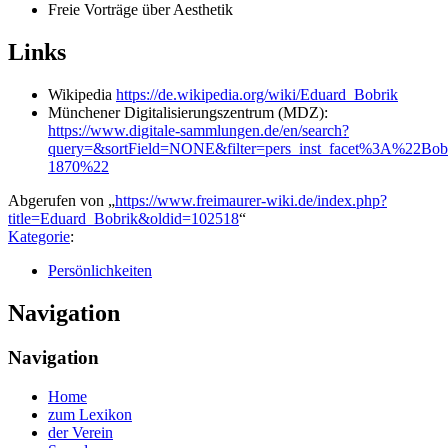
Freie Vorträge über Aesthetik
Links
Wikipedia
https://de.wikipedia.org/wiki/Eduard_Bobrik
Münchener Digitalisierungszentrum (MDZ):
https://www.digitale-sammlungen.de/en/search?
query=&sortField=NONE&filter=pers_inst_facet%3A%22B
1870%22
Abgerufen von „
https://www.freimaurer-wiki.de/index.php?
title=Eduard_Bobrik&oldid=102518
“
Kategorie
:
Persönlichkeiten
Navigation
Navigation
Home
zum Lexikon
der Verein