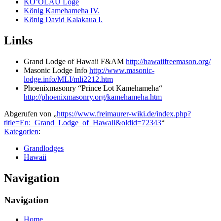
KO’OLAU Loge
König Kamehameha IV.
König David Kalakaua I.
Links
Grand Lodge of Hawaii F&AM
http://hawaiifreemason.org/
Masonic Lodge Info
http://www.masonic-
lodge.info/MLI/mli2212.htm
Phoenixmasonry “Prince Lot Kamehameha“
http://phoenixmasonry.org/kamehameha.htm
Abgerufen von „
https://www.freimaurer-wiki.de/index.php?
title=En:_Grand_Lodge_of_Hawaii&oldid=72343
“
Kategorien
:
Grandlodges
Hawaii
Navigation
Navigation
Home