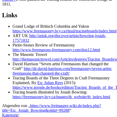
1811.
Links
Grand Lodge of Britisch Columbia and Yukon
https://www.freemasonry.bcy.ca/ritual/tracingboards/index.html
ART UK
http://artuk.org/discover/artists/bowring-josiah-
17571832
Pietre-Stones Review of Freemasrony
http://www.freemasons-freemasonry.com/don12.html
The Masonic Trowel
http://themasonictrowel.com/Articles/degrees/Tracing_Boards
David Harrison “Seven artist Freemasons that changed the
Craft”
http://dr-david-harrison.com/freemasonry/seven-artist-
freemasons-that-changed-the-craft/
Tracing Boards of the Three Degrees in Craft Freemasonry
Explained, By
En: Julian Rees
(2015):
https://www.google.de/books/edition/Tracing_Boards_of_t
Tracing boards illustrated by Josiah Bowring:
https://freemasonry.bcy.ca/images/tb_website/tb_index.html
Abgerufen von „
https://www.freimaurer-wiki.de/index.php?
title=En:_Josiah_Bowring&oldid=99288
“
Kategorie
: