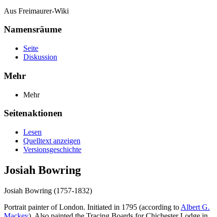
Aus Freimaurer-Wiki
Namensräume
Seite
Diskussion
Mehr
Mehr
Seitenaktionen
Lesen
Quelltext anzeigen
Versionsgeschichte
Josiah Bowring
Josiah Bowring (1757-1832)
Portrait painter of London. Initiated in 1795 (according to
Albert G.
Mackey
). Also painted the Tracing Boards for Chichester Lodge in