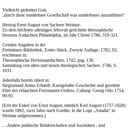
Vielleicht gedenket Gott,
„durch diese sonderbare Gesellschaft was sonderbares auszuführen“
Herzog Ernst August von Sachsen Weimar:
Zu dem höchsten alleinigen Jehovah gerichtete theosophische
Herzens Andachten Philadelphia, im Jahr Christi 1786, 319-321.
Gemäss Angaben in der
Freimäurer-Bibliothek. Erstes Stück. Zweyte Auflage, 1782, 92,
erschienen in:
Theosophische Herzensandachten, 1742, pag. 130.
Sammlung von alten und neuen theologischen Sachen. 1746, S.
1031.
Jedenfalls bereits zitiert in:
Siegismund Justus Erhardt: Kurzgefaßte Geschichte und gerettete
Ehre des erlauchten Freymaurer-Ordens. Coburg: Georg Otto 1754,
90-92.
[Erst der Enkel von Ernst August, nämlich Karl August (1757-1828)
wurde 1882, zwei Jahre nach Goethe, in die Loge „Amalia“ in
Weimar aufgenommen.]
…Andere politische Brüderschaften und Societäten , und