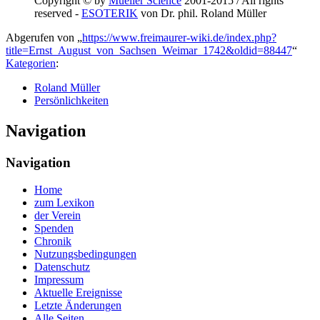
Copyright © by
Mueller Science
2001-2015 / All rights
reserved -
ESOTERIK
von Dr. phil. Roland Müller
Abgerufen von „
https://www.freimaurer-wiki.de/index.php?
title=Ernst_August_von_Sachsen_Weimar_1742&oldid=88447
“
Kategorien
:
Roland Müller
Persönlichkeiten
Navigation
Navigation
Home
zum Lexikon
der Verein
Spenden
Chronik
Nutzungsbedingungen
Datenschutz
Impressum
Aktuelle Ereignisse
Letzte Änderungen
Alle Seiten