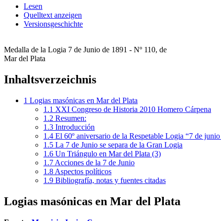
Lesen
Quelltext anzeigen
Versionsgeschichte
Medalla de la Logia 7 de Junio de 1891 - Nº 110, de
Mar del Plata
Inhaltsverzeichnis
1
Logias masónicas en Mar del Plata
1.1
XXI Congreso de Historia 2010 Homero Cárpena
1.2
Resumen:
1.3
Introducción
1.4
El 60º aniversario de la Respetable Logia “7 de juni
1.5
La 7 de Junio se separa de la Gran Logia
1.6
Un Triángulo en Mar del Plata (3)
1.7
Acciones de la 7 de Junio
1.8
Aspectos políticos
1.9
Bibliografía, notas y fuentes citadas
Logias masónicas en Mar del Plata