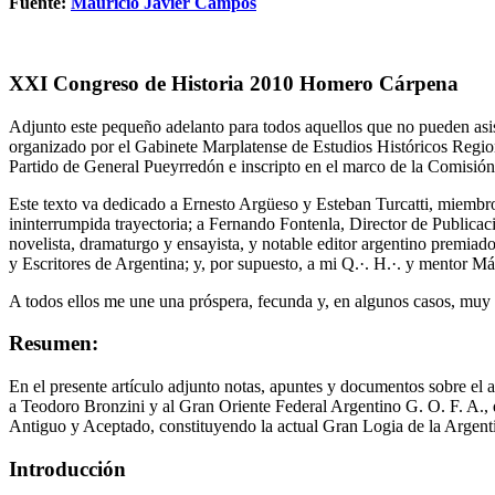
Fuente:
Mauricio Javier Campos
XXI Congreso de Historia 2010 Homero Cárpena
Adjunto este pequeño adelanto para todos aquellos que no pueden asis
organizado por el Gabinete Marplatense de Estudios Históricos Regi
Partido de General Pueyrredón e inscripto en el marco de la Comisión 
Este texto va dedicado a Ernesto Argüeso y Esteban Turcatti, miembro
ininterrumpida trayectoria; a Fernando Fontenla, Director de Publica
novelista, dramaturgo y ensayista, y notable editor argentino premiad
y Escritores de Argentina; y, por supuesto, a mi Q.·. H.·. y mentor 
A todos ellos me une una próspera, fecunda y, en algunos casos, muy 
Resumen:
En el presente artículo adjunto notas, apuntes y documentos sobre el 
a Teodoro Bronzini y al Gran Oriente Federal Argentino G. O. F. A., 
Antiguo y Aceptado, constituyendo la actual Gran Logia de la Argenti
Introducción