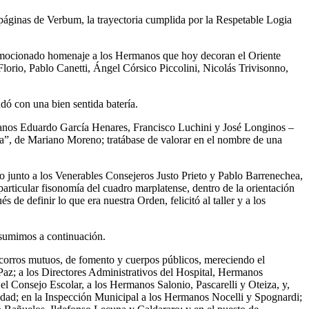
s páginas de Verbum, la trayectoria cumplida por la Respetable Logia
 emocionado homenaje a los Hermanos que hoy decoran el Oriente
 Florio, Pablo Canetti, Ángel Córsico Piccolini, Nicolás Trivisonno,
dó con una bien sentida batería.
manos Eduardo García Henares, Francisco Luchini y José Longinos –
ta”, de Mariano Moreno; tratábase de valorar en el nombre de una
o junto a los Venerables Consejeros Justo Prieto y Pablo Barrenechea,
 particular fisonomía del cuadro marplatense, dentro de la orientación
de definir lo que era nuestra Orden, felicitó al taller y a los
esumimos a continuación.
ocorros mutuos, de fomento y cuerpos públicos, mereciendo el
az; a los Directores Administrativos del Hospital, Hermanos
el Consejo Escolar, a los Hermanos Salonio, Pascarelli y Oteiza, y,
lidad; en la Inspección Municipal a los Hermanos Nocelli y Spognardi;