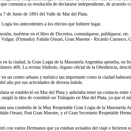
 que comunica su resolución de declararse independiente, de acuerdo co
ia 7 de Junio de 1891 del Valle de Mar del Plata.
 Logia los antecedentes a los efectos que hubiere lugar.
esión, insértese en el libro de Decretos, comuníquese, publíquese, etc
ra Vulgar. (Firmado): Fabián Onsari, Gran Maestre - Ricardo Carrasco, 
s en la ciudad, la Gran Logia de la Masonería Argentina aprueba, en fra
número 400. La revista Símbolo, órgano oficial de la Obediencia, descri
 en un centro urbano y turístico tan importante como la ciudad balnear
del año por sus actividades de diversa índole.
ana se estableció en Mar del Plata y anhelaba tener un contacto entre sí
 surgió la idea de constituír un Triángulo en Mar del Plata, ya que el 
 Plata una comisión de la Muy Respetable Gran Logia de la Masonería 
án Onsari, Past Gran Maestre, y el Gran Secretario Respetable Hermano
tró con varios Hermanos que ya estaban avisados del viaje e hicieron u