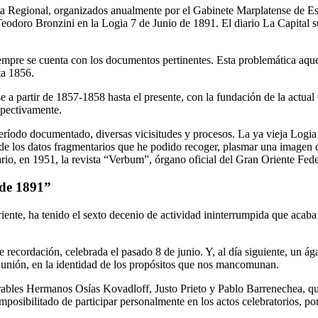
a Regional, organizados anualmente por el Gabinete Marplatense de Est
eodoro Bronzini en la Logia 7 de Junio de 1891. El diario La Capital su
siempre se cuenta con los documentos pertinentes. Esta problemática aque
ta 1856.
a partir de 1857-1858 hasta el presente, con la fundación de la actua
spectivamente.
eríodo documentado, diversas vicisitudes y procesos. La ya vieja Logia 7
tir de los datos fragmentarios que he podido recoger, plasmar una imagen
rio, en 1951, la revista “Verbum”, órgano oficial del Gran Oriente Fede
 de 1891”
iente, ha tenido el sexto decenio de actividad ininterrumpida que acaba
recordación, celebrada el pasado 8 de junio. Y, al día siguiente, un ága
e unión, en la identidad de los propósitos que nos mancomunan.
bles Hermanos Osías Kovadloff, Justo Prieto y Pablo Barrenechea, quien
mposibilitado de participar personalmente en los actos celebratorios, p