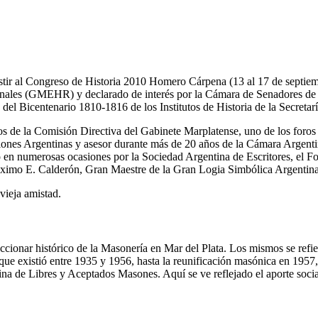
tir al Congreso de Historia 2010 Homero Cárpena (13 al 17 de septiemb
onales (GMEHR) y declarado de interés por la Cámara de Senadores de 
del Bicentenario 1810-1816 de los Institutos de Historia de la Secreta
s de la Comisión Directiva del Gabinete Marplatense, uno de los foros m
ciones Argentinas y asesor durante más de 20 años de la Cámara Argenti
o en numerosas ocasiones por la Sociedad Argentina de Escritores, el Fo
Máximo E. Calderón, Gran Maestre de la Gran Logia Simbólica Argentina.
vieja amistad.
accionar histórico de la Masonería en Mar del Plata. Los mismos se refi
que existió entre 1935 y 1956, hasta la reunificación masónica en 1957
na de Libres y Aceptados Masones. Aquí se ve reflejado el aporte socia