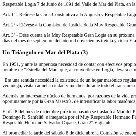
Respetable Logia 7 de Junio de 1891 del Valle de Mar del Plata, en la
Art. 1º - Retírese la Carta Constitutiva a la Augusta y Respetable Log
Art. 2º - Elévese a la Comisión de Justicia de la Muy Respetable Gran
Art. 3º - Dése cuenta a la Muy Respetable Gran Logia en su próxima s
días del mes de septiembre del año mil novecientos treinta y cinco E
Un Triángulo en Mar del Plata (3)
En 1951, y ante la imperiosa necesidad de contar con efectivos propio
nombre de "Estrella del Mar" que, al convertirse en Logia, llevará el 
"Era una sentida necesidad la existencia de un hogar masónico regular
veraniega, visitan aquella ciudad y muchos durante todo el transcurso 
Además un interesante núcleo de hermanos, por razones de la vida prof
oportunamente por la Gran Maestría, de intensificar la labor masónica,
El día 8 del mes de diciembre próximo pasado se trasladó a Mar del
Domingo R. Sanfeliú, e integrada por el Muy Respetable Hermano Fabi
Respetable Hermano Salvador Dipace, Gran 2º Vigilante.
Al promediar la tarde del sábado 8 de diciembre la Comisión se encon