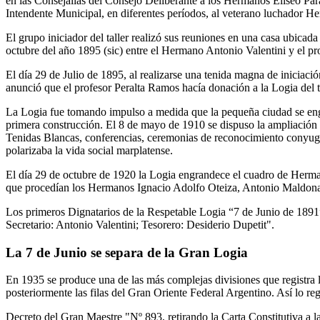
en las Consejalías del Consejo Deliberante a los Hermanos Eliseo Par
Intendente Municipal, en diferentes períodos, al veterano luchador He
El grupo iniciador del taller realizó sus reuniones en una casa ubicad
octubre del año 1895 (sic) entre el Hermano Antonio Valentini y el p
El día 29 de Julio de 1895, al realizarse una tenida magna de inicia
anunció que el profesor Peralta Ramos hacía donación a la Logia del t
La Logia fue tomando impulso a medida que la pequeña ciudad se engra
primera construcción. El 8 de mayo de 1910 se dispuso la ampliación 
Tenidas Blancas, conferencias, ceremonias de reconocimiento conyugal,
polarizaba la vida social marplatense.
El día 29 de octubre de 1920 la Logia engrandece el cuadro de Herma
que procedían los Hermanos Ignacio Adolfo Oteiza, Antonio Maldonad
Los primeros Dignatarios de la Respetable Logia “7 de Junio de 1891”
Secretario: Antonio Valentini; Tesorero: Desiderio Dupetit".
La 7 de Junio se separa de la Gran Logia
En 1935 se produce una de las más complejas divisiones que registra la
posteriormente las filas del Gran Oriente Federal Argentino. Así lo regi
Decreto del Gran Maestre "Nº 893, retirando la Carta Constitutiva a l