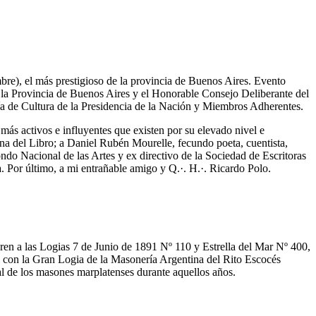
re), el más prestigioso de la provincia de Buenos Aires. Evento
la Provincia de Buenos Aires y el Honorable Consejo Deliberante del
ría de Cultura de la Presidencia de la Nación y Miembros Adherentes.
ás activos e influyentes que existen por su elevado nivel e
na del Libro; a Daniel Rubén Mourelle, fecundo poeta, cuentista,
ndo Nacional de las Artes y ex directivo de la Sociedad de Escritoras
 Por último, a mi entrañable amigo y Q.·. H.·. Ricardo Polo.
eren a las Logias 7 de Junio de 1891 Nº 110 y Estrella del Mar Nº 400,
, con la Gran Logia de la Masonería Argentina del Rito Escocés
l de los masones marplatenses durante aquellos años.