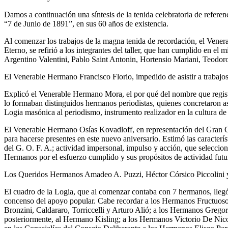
Damos a continuación una síntesis de la tenida celebratoria de refere
“7 de Junio de 1891”, en sus 60 años de existencia.
Al comenzar los trabajos de la magna tenida de recordación, el Ven
Eterno, se refirió a los integrantes del taller, que han cumplido en e
Argentino Valentini, Pablo Saint Antonin, Hortensio Mariani, Teodor
El Venerable Hermano Francisco Florio, impedido de asistir a trabajos
Explicó el Venerable Hermano Mora, el por qué del nombre que regis
lo formaban distinguidos hermanos periodistas, quienes concretaron 
Logia masónica al periodismo, instrumento realizador en la cultura de
El Venerable Hermano Osías Kovadloff, en representación del Gran Con
para hacerse presentes en este nuevo aniversario. Estimó las caracterís
del G. O. F. A.; actividad impersonal, impulso y acción, que selecciona
Hermanos por el esfuerzo cumplido y sus propósitos de actividad futu
Los Queridos Hermanos Amadeo A. Puzzi, Héctor Córsico Piccolini y A
El cuadro de la Logia, que al comenzar contaba con 7 hermanos, lleg
concenso del apoyo popular. Cabe recordar a los Hermanos Fructuoso 
Bronzini, Caldararo, Torriccelli y Arturo Alió; a los Hermanos Gregor
posteriormente, al Hermano Kisling; a los Hermanos Victorio De Nicol