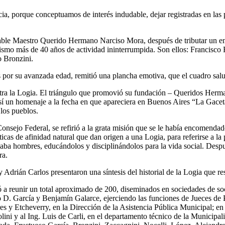
ncia, porque conceptuamos de interés indudable, dejar registradas en la
erable Maestro Querido Hermano Narciso Mora, después de tributar un
l mismo más de 40 años de actividad ininterrumpida. Son ellos: Francisco
o Bronzini.
 por su avanzada edad, remitió una plancha emotiva, que el cuadro salu
tra la Logia. El triángulo que promovió su fundación – Queridos Her
así un homenaje a la fecha en que apareciera en Buenos Aires “La Gace
 los pueblos.
sejo Federal, se refirió a la grata misión que se le había encomendad
ticas de afinidad natural que dan origen a una Logia, para referirse a la
ba hombres, educándolos y disciplinándolos para la vida social. Después 
ra.
drián Carlos presentaron una síntesis del historial de la Logia que r
ó a reunir un total aproximado de 200, diseminados en sociedades de s
D. García y Benjamín Galarce, ejerciendo las funciones de Jueces de P
es y Etcheverry, en la Dirección de la Asistencia Pública Municipal; en 
ini y al Ing. Luis de Carli, en el departamento técnico de la Municipa