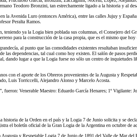
ada, Fructuoso García, Bronzini, Zaccagnini, Nocelli, López, Alejandr
rmano Teodoro Bronzini, tan estrechamente ligado a la historia y al des
a en la Avenida Luro (entonces América), entre las calles Jujuy y España
rofesor Peralta Ramos.
ción, teniendo ya la Logia bien poblada sus columnas, el Consejero de
erreno para la construcción de la casa propia, que es el mismo que hoy
ndecía, al punto que las comodidades existentes resultaban insuficient
de las dependencias, tal cual como hoy existen. El salón de pasos perd
 dando lugar a que la Logia fuese no sólo un centro de inquietudes lib
nos con el aporte de los Obreros provenientes de la Augusta y Respeta
o, Luis Torriccelli, Alejandro Alonso y Marcelo Acosta.
, fueron: Venerable Maestro: Eduardo García Henares; 1º Vigilante: Jo
 historia de la Orden en el país y la Logia 7 de Junio solicita y se de
stra el boletín oficial de la Gran Logia de la Argentina en octubre de aq
a Augusta y Respetable Logia 7 de Junio de 1891 del Valle de Mar del P