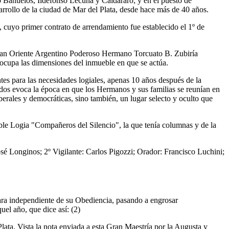
o Bañuelos, Ildefonso Lecuna y Caldararo; y en el puesto de
arrollo de la ciudad de Mar del Plata, desde hace más de 40 años.
, cuyo primer contrato de arrendamiento fue establecido el 1º de
l Gran Oriente Argentino Poderoso Hermano Torcuato B. Zubiría
 ocupa las dimensiones del inmueble en que se actúa.
es para las necesidades logiales, apenas 10 años después de la
idos evoca la época en que los Hermanos y sus familias se reunían en
erales y democráticas, sino también, un lugar selecto y oculto que
ble Logia "Compañeros del Silencio", la que tenía columnas y de la
sé Longinos; 2º Vigilante: Carlos Pigozzi; Orador: Francisco Luchini;
clara independiente de su Obediencia, pasando a engrosar
uel año, que dice así: (2)
lata. Vista la nota enviada a esta Gran Maestría por la Augusta y