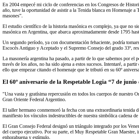
En 2004 empecé mi ciclo de conferencias en los Congresos de Histori
año, tuve la oportunidad de asistir a la Tenida blanca en Homenaje a T
masones”.
El estudio científico de la historia masónica es complejo, ya que no 
masónica en Argentina, que abarca aproximadamente desde 1795 has
Un segundo período, ya con documentación fehaciente, podría tomarse 
Escocés Antiguo y Aceptado y el Supremo Consejo del grado 33º, re
La masonería argentina ha pasado, a partir de lo que sabemos por el p
través de los años, no ha sido ajena a estos sucesos. Intentaré, a par
ello que empezar citando el homenaje que le tributó en su 60º aniversa
El 60º aniversario de la Respetable Logia “7 de junio
"Una vasta y gratísima repercusión en todos los cuerpos de nuestro Or
Gran Oriente Federal Argentino.
El taller hermano conmemoró la fecha con una extraordinaria tenida de 
manifiesto los vínculos indestructibles de nuestra simbólica cadena d
El Gran Consejo Federal designó un triángulo integrado por los Venera
del cuerpo ejecutivo. Por su parte, el Muy Respetable Gran Maestre, i
enhorabuena y estímulo.