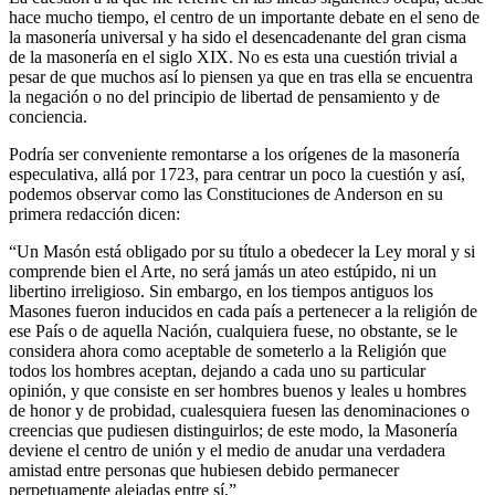
hace mucho tiempo, el centro de un importante debate en el seno de
la masonería universal y ha sido el desencadenante del gran cisma
de la masonería en el siglo XIX. No es esta una cuestión trivial a
pesar de que muchos así lo piensen ya que en tras ella se encuentra
la negación o no del principio de libertad de pensamiento y de
conciencia.
Podría ser conveniente remontarse a los orígenes de la masonería
especulativa, allá por 1723, para centrar un poco la cuestión y así,
podemos observar como las Constituciones de Anderson en su
primera redacción dicen:
“Un Masón está obligado por su título a obedecer la Ley moral y si
comprende bien el Arte, no será jamás un ateo estúpido, ni un
libertino irreligioso. Sin embargo, en los tiempos antiguos los
Masones fueron inducidos en cada país a pertenecer a la religión de
ese País o de aquella Nación, cualquiera fuese, no obstante, se le
considera ahora como aceptable de someterlo a la Religión que
todos los hombres aceptan, dejando a cada uno su particular
opinión, y que consiste en ser hombres buenos y leales u hombres
de honor y de probidad, cualesquiera fuesen las denominaciones o
creencias que pudiesen distinguirlos; de este modo, la Masonería
deviene el centro de unión y el medio de anudar una verdadera
amistad entre personas que hubiesen debido permanecer
perpetuamente alejadas entre sí.”