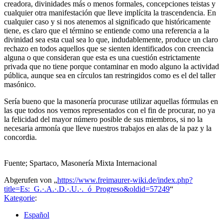
creadora, divinidades más o menos formales, concepciones teistas y
cualquier otra manifestación que lleve implícita la trascendencia. En
cualquier caso y si nos atenemos al significado que históricamente
tiene, es claro que el término se entiende como una referencia a la
divinidad sea esta cual sea lo que, indudablemente, produce un claro
rechazo en todos aquellos que se sienten identificados con creencia
alguna o que consideran que esta es una cuestión estrictamente
privada que no tiene porque contaminar en modo alguno la actividad
pública, aunque sea en círculos tan restringidos como es el del taller
masónico.
Sería bueno que la masonería procurase utilizar aquellas fórmulas en
las que todos nos vemos representados con el fin de procurar, no ya
la felicidad del mayor número posible de sus miembros, si no la
necesaria armonía que lleve nuestros trabajos en alas de la paz y la
concordia.
Fuente; Spartaco, Masonería Mixta Internacional
Abgerufen von „
https://www.freimaurer-wiki.de/index.php?
title=Es:_G.·.A.·.D.·.U.·._ó_Progreso&oldid=57249
“
Kategorie
:
Español