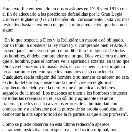
Este texto fue enmendado en dos ocasiones en 1728 y en 1813 con
el fin de adecuarlo a las posiciones defendidas por la Gran Logia
Unida de Inglaterra (GLUI) haciéndolo, curiosamente, cada vez más
restrictivo hasta el extremo de que su última redacción quedó como
sigue:
“En lo que respecta a Dios y la Religión: un masón está obligado,
por su título, a obedecer la ley moral y si comprende bien el Arte, él
no será jamás un ateo estúpido ni un libertino irreligioso. De todos
los hombres, él debe comprender mejor que Dios ve de otra manera
que el hombre, pues el hombre ve la apariencia externa, en tanto que
Dios ve el corazón. Un masón está, en consecuencia, restringido a
no actuar nunca en contra de los mandatos de su conciencia.
Cualquiera sea la religión del hombre o su manera de adorar, no está
excluido del Orden, considerando que él cree en el glorioso
arquitecto del cielo y de la tierra y que él practica los deberes
sagrados de la moral. Los masones se unen a los hombres virtuosos
de todas las creencias en el lazo sólido y agradable del amor
fraternal, que les enseña a ver los errores de la humanidad con
compasión y a esforzarse por la pureza de su propia conducta, de
demostrar la alta superioridad de la fe particular que ellos profesen”.
Como se puede observar en esta última redacción aparece,
claramente restrictiva con respecto a la redacción original, por