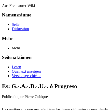
Aus Freimaurer-Wiki
Namensräume
Seite
Diskussion
Mehr
Mehr
Seitenaktionen
Lesen
Quelltext anzeigen
Versionsgeschichte
Es: G.·.A.·.D.·.U.·. ó Progreso
Publicado por Pierre Cubique
La cuestión a la que me referiré en las líneas siguientes ocupa, desde