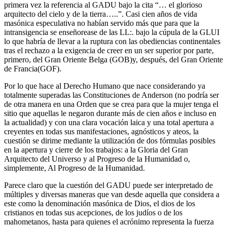
primera vez la referencia al GADU bajo la cita “… el glorioso
arquitecto del cielo y de la tierra…..”. Casi cien años de vida
masónica especulativa no habían servido más que para que la
intransigencia se enseñorease de las LL:. bajo la cúpula de la GLUI
lo que habría de llevar a la ruptura con las obediencias continentales
tras el rechazo a la exigencia de creer en un ser superior por parte,
primero, del Gran Oriente Belga (GOB)y, después, del Gran Oriente
de Francia(GOF).
Por lo que hace al Derecho Humano que nace considerando ya
totalmente superadas las Constituciones de Anderson (no podría ser
de otra manera en una Orden que se crea para que la mujer tenga el
sitio que aquellas le negaron durante más de cien años e incluso en
la actualidad) y con una clara vocación laica y una total apertura a
creyentes en todas sus manifestaciones, agnósticos y ateos, la
cuestión se dirime mediante la utilización de dos fórmulas posibles
en la apertura y cierre de los trabajos: a la Gloria del Gran
Arquitecto del Universo y al Progreso de la Humanidad o,
simplemente, Al Progreso de la Humanidad.
Parece claro que la cuestión del GADU puede ser interpretado de
múltiples y diversas maneras que van desde aquella que considera a
este como la denominación masónica de Dios, el dios de los
cristianos en todas sus acepciones, de los judíos o de los
mahometanos, hasta para quienes el acrónimo representa la fuerza