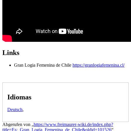
Links
Gran Logia Femenina de Chile
https://granlogiafemenina.cl/
Idiomas
Deutsch
,
Abgerufen von „
https://www.freimaurer-wiki.de/index.php?
title=Es:_Gran_Logia_Femenina_de_Chile&oldid=101526
“