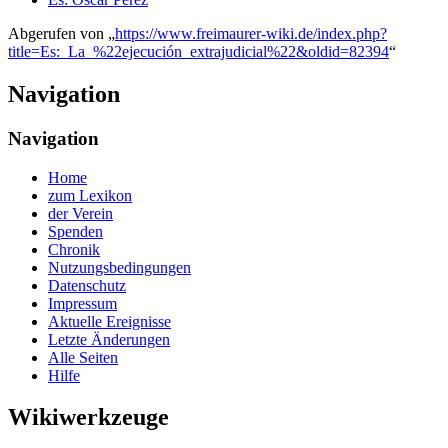
Abgerufen von „
https://www.freimaurer-wiki.de/index.php?
title=Es:_La_%22ejecución_extrajudicial%22&oldid=82394
“
Navigation
Navigation
Home
zum Lexikon
der Verein
Spenden
Chronik
Nutzungsbedingungen
Datenschutz
Impressum
Aktuelle Ereignisse
Letzte Änderungen
Alle Seiten
Hilfe
Wikiwerkzeuge