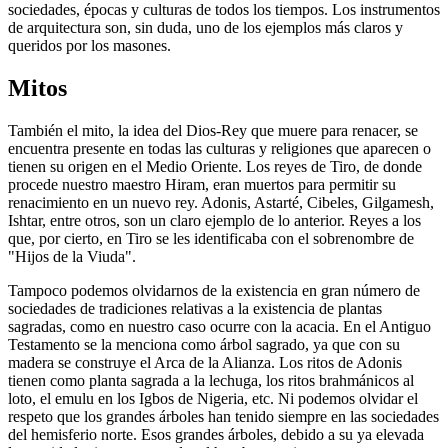
sociedades, épocas y culturas de todos los tiempos. Los instrumentos
de arquitectura son, sin duda, uno de los ejemplos más claros y
queridos por los masones.
Mitos
También el mito, la idea del Dios-Rey que muere para renacer, se
encuentra presente en todas las culturas y religiones que aparecen o
tienen su origen en el Medio Oriente. Los reyes de Tiro, de donde
procede nuestro maestro Hiram, eran muertos para permitir su
renacimiento en un nuevo rey. Adonis, Astarté, Cibeles, Gilgamesh,
Ishtar, entre otros, son un claro ejemplo de lo anterior. Reyes a los
que, por cierto, en Tiro se les identificaba con el sobrenombre de
"Hijos de la Viuda".
Tampoco podemos olvidarnos de la existencia en gran número de
sociedades de tradiciones relativas a la existencia de plantas
sagradas, como en nuestro caso ocurre con la acacia. En el Antiguo
Testamento se la menciona como árbol sagrado, ya que con su
madera se construye el Arca de la Alianza. Los ritos de Adonis
tienen como planta sagrada a la lechuga, los ritos brahmánicos al
loto, el emulu en los Igbos de Nigeria, etc. Ni podemos olvidar el
respeto que los grandes árboles han tenido siempre en las sociedades
del hemisferio norte. Esos grandes árboles, debido a su ya elevada