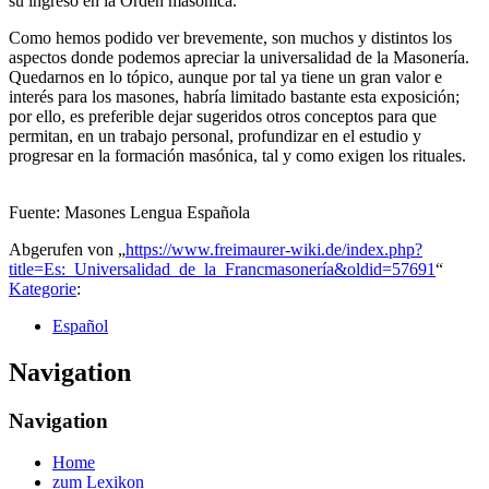
su ingreso en la Orden masónica.
Como hemos podido ver brevemente, son muchos y distintos los
aspectos donde podemos apreciar la universalidad de la Masonería.
Quedarnos en lo tópico, aunque por tal ya tiene un gran valor e
interés para los masones, habría limitado bastante esta exposición;
por ello, es preferible dejar sugeridos otros conceptos para que
permitan, en un trabajo personal, profundizar en el estudio y
progresar en la formación masónica, tal y como exigen los rituales.
Fuente: Masones Lengua Española
Abgerufen von „
https://www.freimaurer-wiki.de/index.php?
title=Es:_Universalidad_de_la_Francmasonería&oldid=57691
“
Kategorie
:
Español
Navigation
Navigation
Home
zum Lexikon