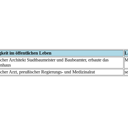
gkeit im öffentlichen Leben
L
scher Architekt Stadtbaumeister und Baubeamter, erbaute das
M
nhaus
scher Arzt, preußischer Regierungs- und Medizinalrat
s