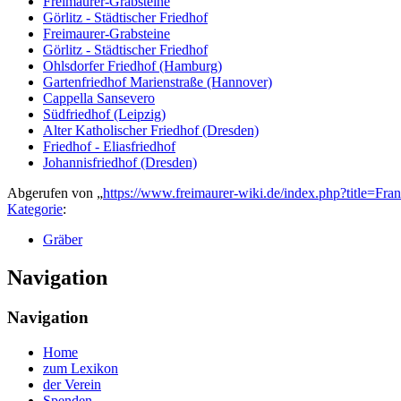
Freimaurer-Grabsteine
Görlitz - Städtischer Friedhof
Freimaurer-Grabsteine
Görlitz - Städtischer Friedhof
Ohlsdorfer Friedhof (Hamburg)
Gartenfriedhof Marienstraße (Hannover)
Cappella Sansevero
Südfriedhof (Leipzig)
Alter Katholischer Friedhof (Dresden)
Friedhof - Eliasfriedhof
Johannisfriedhof (Dresden)
Abgerufen von „
https://www.freimaurer-wiki.de/index.php?title=Fr
Kategorie
:
Gräber
Navigation
Navigation
Home
zum Lexikon
der Verein
Spenden