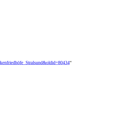
ankenfriedhöfe_Stralsund&oldid=80434
“