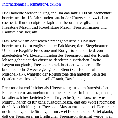
Internationales Freimaurer-Lexikon
Die Bauleute werden in England um das Jahr 1000 als caementarii
bezeichnet. Im 13. Jahrhundert taucht der Unterschied zwischen
caementarii und sculptores lapidum liberorum, englisch als
Freestone Mason und Roughstone Mason, Freisteinmaurer und
Rauhsteinmaurer, auf.
Das, was wir im deutschen Sprachgebrauche als Maurer
bezeichnen, ist im englischen der Bricklayer, der "Ziegelmaurer".
Um diese Begriffe Freestone und Roughstone und die davon
abgeleiteten Werkbezeichnungen des Freemason und des Rough
Mason geht einer der einschneidendsten historischen Streite.
Begemann glaubt, Freestone bezeichnet den weicheren, für
bildhauerische Zwecke geeigneten Stein (Sandstein, Tuff,
Muschelkalk), wahrend der Roughstone den härteren Stein der
Quaderarbeit bezeichnen soll (Granit, Basalt u. a.).
Freestone ist wohl sicher als Übersetzung aus dem französischen
Franche pierre anzunehmen und bedeutet den frei herausragenden,
künstlerisch bearbeiteten Stein. Englische Sprachforscher, wie
Murray, halten es für ganz ausgeschlossen, daß das Wort Freemason
durch Abschleifung aus Freestone Mason entstanden sei. Der heute
noch nicht geklärte Streit geht um zwei Pole: die eine Partei glaubt,
daß der Freimaurer im Englischen Freemason genannt werde, weil