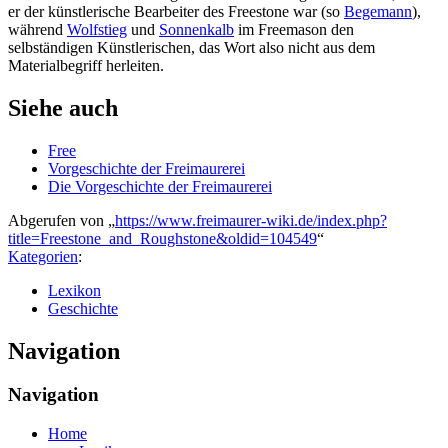
er der künstlerische Bearbeiter des Freestone war (so
Begemann
),
während
Wolfstieg
und
Sonnenkalb
im Freemason den
selbständigen Künstlerischen, das Wort also nicht aus dem
Materialbegriff herleiten.
Siehe auch
Free
Vorgeschichte der Freimaurerei
Die Vorgeschichte der Freimaurerei
Abgerufen von „
https://www.freimaurer-wiki.de/index.php?
title=Freestone_and_Roughstone&oldid=104549
“
Kategorien
:
Lexikon
Geschichte
Navigation
Navigation
Home