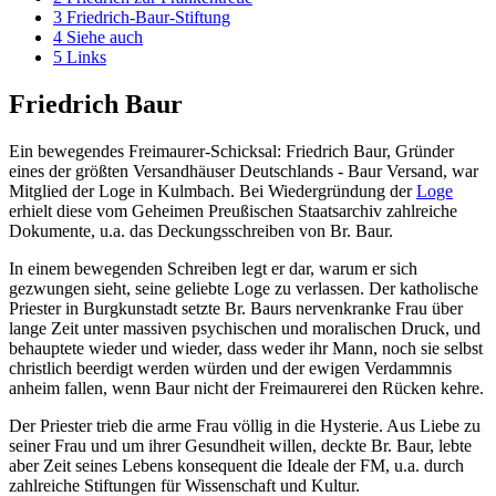
3
Friedrich-Baur-Stiftung
4
Siehe auch
5
Links
Friedrich Baur
Ein bewegendes Freimaurer-Schicksal: Friedrich Baur, Gründer
eines der größten Versandhäuser Deutschlands - Baur Versand, war
Mitglied der Loge in Kulmbach. Bei Wiedergründung der
Loge
erhielt diese vom Geheimen Preußischen Staatsarchiv zahlreiche
Dokumente, u.a. das Deckungsschreiben von Br. Baur.
In einem bewegenden Schreiben legt er dar, warum er sich
gezwungen sieht, seine geliebte Loge zu verlassen. Der katholische
Priester in Burgkunstadt setzte Br. Baurs nervenkranke Frau über
lange Zeit unter massiven psychischen und moralischen Druck, und
behauptete wieder und wieder, dass weder ihr Mann, noch sie selbst
christlich beerdigt werden würden und der ewigen Verdammnis
anheim fallen, wenn Baur nicht der Freimaurerei den Rücken kehre.
Der Priester trieb die arme Frau völlig in die Hysterie. Aus Liebe zu
seiner Frau und um ihrer Gesundheit willen, deckte Br. Baur, lebte
aber Zeit seines Lebens konsequent die Ideale der FM, u.a. durch
zahlreiche Stiftungen für Wissenschaft und Kultur.