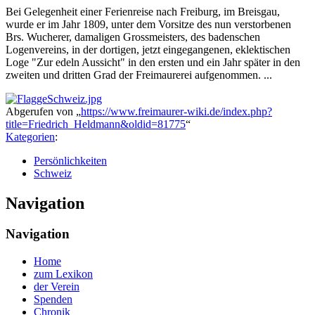
Bei Gelegenheit einer Ferienreise nach Freiburg, im Breisgau,
wurde er im Jahr 1809, unter dem Vorsitze des nun verstorbenen
Brs. Wucherer, damaligen Grossmeisters, des badenschen
Logenvereins, in der dortigen, jetzt eingegangenen, eklektischen
Loge "Zur edeln Aussicht" in den ersten und ein Jahr später in den
zweiten und dritten Grad der Freimaurerei aufgenommen. ...
Abgerufen von „
https://www.freimaurer-wiki.de/index.php?
title=Friedrich_Heldmann&oldid=81775
“
Kategorien
:
Persönlichkeiten
Schweiz
Navigation
Navigation
Home
zum Lexikon
der Verein
Spenden
Chronik