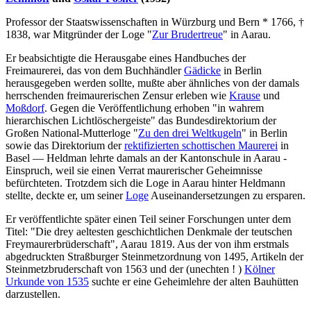
Professor der Staatswissenschaften in Würzburg und Bern * 1766, †
1838, war Mitgründer der Loge "
Zur Brudertreue
" in Aarau.
Er beabsichtigte die Herausgabe eines Handbuches der
Freimaurerei, das von dem Buchhändler
Gädicke
in Berlin
herausgegeben werden sollte, mußte aber ähnliches von der damals
herrschenden freimaurerischen Zensur erleben wie
Krause
und
Moßdorf
. Gegen die Veröffentlichung erhoben "in wahrem
hierarchischen Lichtlöschergeiste" das Bundesdirektorium der
Großen National-Mutterloge "
Zu den drei Weltkugeln
" in Berlin
sowie das Direktorium der
rektifizierten schottischen Maurerei
in
Basel — Heldman lehrte damals an der Kantonschule in Aarau -
Einspruch, weil sie einen Verrat maurerischer Geheimnisse
befürchteten. Trotzdem sich die Loge in Aarau hinter Heldmann
stellte, deckte er, um seiner
Loge
Auseinandersetzungen zu ersparen.
Er veröffentlichte später einen Teil seiner Forschungen unter dem
Titel: "Die drey aeltesten geschichtlichen Denkmale der teutschen
Freymaurerbrüderschaft", Aarau 1819. Aus der von ihm erstmals
abgedruckten Straßburger Steinmetzordnung von 1495, Artikeln der
Steinmetzbruderschaft von 1563 und der (unechten ! )
Kölner
Urkunde von 1535
suchte er eine Geheimlehre der alten Bauhütten
darzustellen.