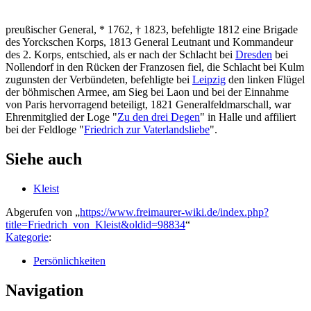
preußischer General, * 1762, † 1823, befehligte 1812 eine Brigade
des Yorckschen Korps, 1813 General Leutnant und Kommandeur
des 2. Korps, entschied, als er nach der Schlacht bei
Dresden
bei
Nollendorf in den Rücken der Franzosen fiel, die Schlacht bei Kulm
zugunsten der Verbündeten, befehligte bei
Leipzig
den linken Flügel
der böhmischen Armee, am Sieg bei Laon und bei der Einnahme
von Paris hervorragend beteiligt, 1821 Generalfeldmarschall, war
Ehrenmitglied der Loge "
Zu den drei Degen
" in Halle und affiliert
bei der Feldloge "
Friedrich zur Vaterlandsliebe
".
Siehe auch
Kleist
Abgerufen von „
https://www.freimaurer-wiki.de/index.php?
title=Friedrich_von_Kleist&oldid=98834
“
Kategorie
:
Persönlichkeiten
Navigation