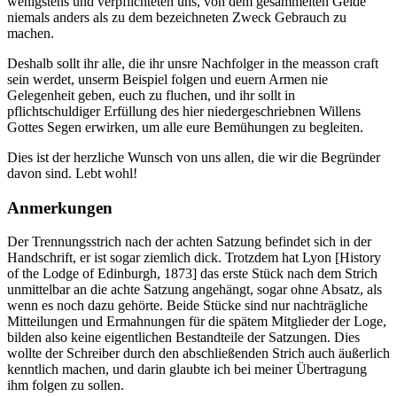
wenigstens und verpflichteten uns, von dem gesammelten Gelde
niemals anders als zu dem bezeichneten Zweck Gebrauch zu
machen.
Deshalb sollt ihr alle, die ihr unsre Nachfolger in the measson craft
sein werdet, unserm Beispiel folgen und euern Armen nie
Gelegenheit geben, euch zu fluchen, und ihr sollt in
pflichtschuldiger Erfüllung des hier niedergeschriebnen Willens
Gottes Segen erwirken, um alle eure Bemühungen zu begleiten.
Dies ist der herzliche Wunsch von uns allen, die wir die Begründer
davon sind. Lebt wohl!
Anmerkungen
Der Trennungsstrich nach der achten Satzung befindet sich in der
Handschrift, er ist sogar ziemlich dick. Trotzdem hat Lyon [History
of the Lodge of Edinburgh, 1873] das erste Stück nach dem Strich
unmittelbar an die achte Satzung angehängt, sogar ohne Absatz, als
wenn es noch dazu gehörte. Beide Stücke sind nur nachträgliche
Mitteilungen und Ermahnungen für die spätem Mitglieder der Loge,
bilden also keine eigentlichen Bestandteile der Satzungen. Dies
wollte der Schreiber durch den abschließenden Strich auch äußerlich
kenntlich machen, und darin glaubte ich bei meiner Übertragung
ihm folgen zu sollen.