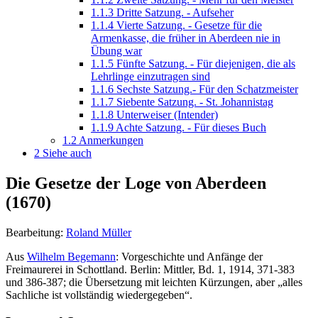
1.1.3
Dritte Satzung. - Aufseher
1.1.4
Vierte Satzung. - Gesetze für die
Armenkasse, die früher in Aberdeen nie in
Übung war
1.1.5
Fünfte Satzung. - Für diejenigen, die als
Lehrlinge einzutragen sind
1.1.6
Sechste Satzung.- Für den Schatzmeister
1.1.7
Siebente Satzung. - St. Johannistag
1.1.8
Unterweiser (Intender)
1.1.9
Achte Satzung. - Für dieses Buch
1.2
Anmerkungen
2
Siehe auch
Die Gesetze der Loge von Aberdeen
(1670)
Bearbeitung:
Roland Müller
Aus
Wilhelm Begemann
: Vorgeschichte und Anfänge der
Freimaurerei in Schottland. Berlin: Mittler, Bd. 1, 1914, 371-383
und 386-387; die Übersetzung mit leichten Kürzungen, aber „alles
Sachliche ist vollständig wiedergegeben“.