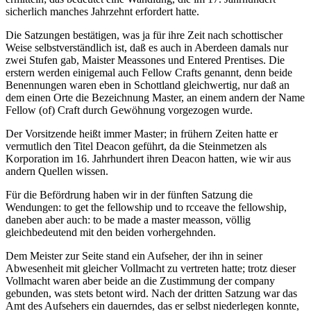
sicherlich manches Jahrzehnt erfordert hatte.
Die Satzungen bestätigen, was ja für ihre Zeit nach schottischer
Weise selbstverständlich ist, daß es auch in Aberdeen damals nur
zwei Stufen gab, Maister Meassones und Entered Prentises. Die
erstern werden einigemal auch Fellow Crafts genannt, denn beide
Benennungen waren eben in Schottland gleichwertig, nur daß an
dem einen Orte die Bezeichnung Master, an einem andern der Name
Fellow (of) Craft durch Gewöhnung vorgezogen wurde.
Der Vorsitzende heißt immer Master; in frühern Zeiten hatte er
vermutlich den Titel Deacon geführt, da die Steinmetzen als
Korporation im 16. Jahrhundert ihren Deacon hatten, wie wir aus
andern Quellen wissen.
Für die Befördrung haben wir in der fünften Satzung die
Wendungen: to get the fellowship und to rcceave the fellowship,
daneben aber auch: to be made a master measson, völlig
gleichbedeutend mit den beiden vorhergehnden.
Dem Meister zur Seite stand ein Aufseher, der ihn in seiner
Abwesenheit mit gleicher Vollmacht zu vertreten hatte; trotz dieser
Vollmacht waren aber beide an die Zustimmung der company
gebunden, was stets betont wird. Nach der dritten Satzung war das
Amt des Aufsehers ein dauerndes, das er selbst niederlegen konnte,