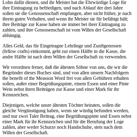
Lohn dafür dienen, und ihr Meister hat die Ehrwürdige Loge für
ihre Eintragung zu befriedigen, und nach Ablauf der drei Jahre
sollen sie die Genossenschaft empfangen, aber nicht früher, je nach
ihrem guten Verhalten, und wenn ihr Meister sie für befähigt hält;
ihre Beiträge zur Kasse haben sie immer bei ihrer Eintragung zu
zahlen, und ihre Genossenschaft ist vom Willen der Gesellschaft
abhängig.
Alles Geld, das für Eingetragne Lehrlinge und Zunftgenossen
(fellow crafts) einkommt, geht zur einen Hälfte in die Kasse, die
andre Hälfte ist nach dem Willen der Gesellschaft zu verwenden.
Wir verordnen ferner, daß die ältesten Söhne von uns, die wir die
Begründer dieses Buches sind, und von allen unsern Nachfolgern
the benefit of the Measson Word frei von allen Gebühren erhalten
sollen, außer einer Begrüßungspinte, einem Essen und einer Pinte
Wein nebst ihren Beiträgen zur Kasse und einer Mark für ihr
Kennzeichen.
Diejenigen, welche unsre ältesten Töchter heiraten, sollen die
gleiche Vergünstigung haben, wenn sie würdig befunden werden,
und nur zwei Taler Beitrag, eine Begrüßungspinte und Essen nebst
einer Mark für ihr Kennzeichen und für die Berufung der Loge
zahlen, aber weder Schurze noch Handschuhe, stets nach dem
Willen der Gesellschaft.