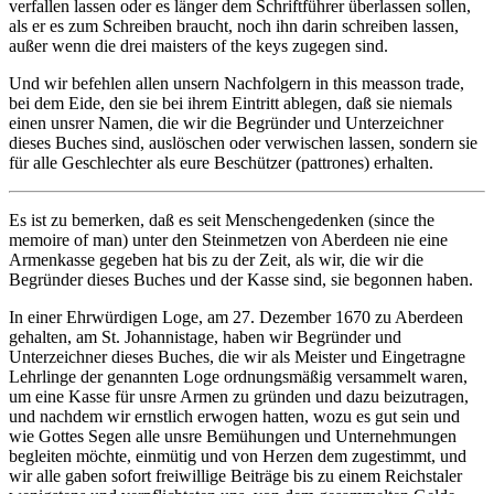
verfallen lassen oder es länger dem Schriftführer überlassen sollen,
als er es zum Schreiben braucht, noch ihn darin schreiben lassen,
außer wenn die drei maisters of the keys zugegen sind.
Und wir befehlen allen unsern Nachfolgern in this measson trade,
bei dem Eide, den sie bei ihrem Eintritt ablegen, daß sie niemals
einen unsrer Namen, die wir die Begründer und Unterzeichner
dieses Buches sind, auslöschen oder verwischen lassen, sondern sie
für alle Geschlechter als eure Beschützer (pattrones) erhalten.
Es ist zu bemerken, daß es seit Menschengedenken (since the
memoire of man) unter den Steinmetzen von Aberdeen nie eine
Armenkasse gegeben hat bis zu der Zeit, als wir, die wir die
Begründer dieses Buches und der Kasse sind, sie begonnen haben.
In einer Ehrwürdigen Loge, am 27. Dezember 1670 zu Aberdeen
gehalten, am St. Johannistage, haben wir Begründer und
Unterzeichner dieses Buches, die wir als Meister und Eingetragne
Lehrlinge der genannten Loge ordnungsmäßig versammelt waren,
um eine Kasse für unsre Armen zu gründen und dazu beizutragen,
und nachdem wir ernstlich erwogen hatten, wozu es gut sein und
wie Gottes Segen alle unsre Bemühungen und Unternehmungen
begleiten möchte, einmütig und von Herzen dem zugestimmt, und
wir alle gaben sofort freiwillige Beiträge bis zu einem Reichstaler