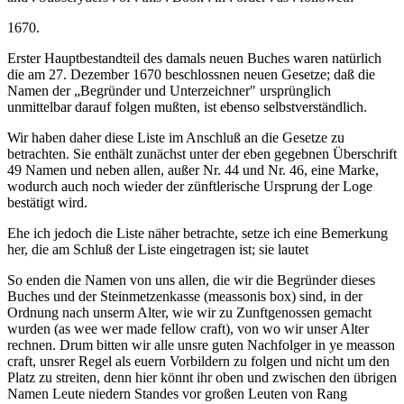
1670.
Erster Hauptbestandteil des damals neuen Buches waren natürlich
die am 27. Dezember 1670 beschlossnen neuen Gesetze; daß die
Namen der „Begründer und Unterzeichner" ursprünglich
unmittelbar darauf folgen mußten, ist ebenso selbstverständlich.
Wir haben daher diese Liste im Anschluß an die Gesetze zu
betrachten. Sie enthält zunächst unter der eben gegebnen Überschrift
49 Namen und neben allen, außer Nr. 44 und Nr. 46, eine Marke,
wodurch auch noch wieder der zünftlerische Ursprung der Loge
bestätigt wird.
Ehe ich jedoch die Liste näher betrachte, setze ich eine Bemerkung
her, die am Schluß der Liste eingetragen ist; sie lautet
So enden die Namen von uns allen, die wir die Begründer dieses
Buches und der Steinmetzenkasse (meassonis box) sind, in der
Ordnung nach unserm Alter, wie wir zu Zunftgenossen gemacht
wurden (as wee wer made fellow craft), von wo wir unser Alter
rechnen. Drum bitten wir alle unsre guten Nachfolger in ye measson
craft, unsrer Regel als euern Vorbildern zu folgen und nicht um den
Platz zu streiten, denn hier könnt ihr oben und zwischen den übrigen
Namen Leute niedern Standes vor großen Leuten von Rang