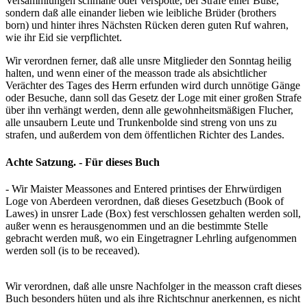
Versammlungen schmähe oder verspotte, bei Strafe einer Buße,
sondern daß alle einander lieben wie leibliche Brüder (brothers
born) und hinter ihres Nächsten Rücken deren guten Ruf wahren,
wie ihr Eid sie verpflichtet.
Wir verordnen ferner, daß alle unsre Mitglieder den Sonntag heilig
halten, und wenn einer of the measson trade als absichtlicher
Verächter des Tages des Herrn erfunden wird durch unnötige Gänge
oder Besuche, dann soll das Gesetz der Loge mit einer großen Strafe
über ihn verhängt werden, denn alle gewohnheitsmäßigen Flucher,
alle unsaubern Leute und Trunkenbolde sind streng von uns zu
strafen, und außerdem von dem öffentlichen Richter des Landes.
Achte Satzung. - Für dieses Buch
- Wir Maister Meassones and Entered printises der Ehrwürdigen
Loge von Aberdeen verordnen, daß dieses Gesetzbuch (Book of
Lawes) in unsrer Lade (Box) fest verschlossen gehalten werden soll,
außer wenn es herausgenommen und an die bestimmte Stelle
gebracht werden muß, wo ein Eingetragner Lehrling aufgenommen
werden soll (is to be receaved).
Wir verordnen, daß alle unsre Nachfolger in the measson craft dieses
Buch besonders hüten und als ihre Richtschnur anerkennen, es nicht