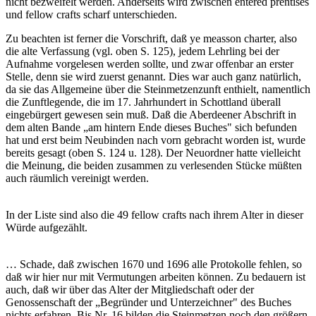
nicht bezweifelt werden. Anderseits wird zwischen entered prentises
und fellow crafts scharf unterschieden.
Zu beachten ist ferner die Vorschrift, daß ye measson charter, also
die alte Verfassung (vgl. oben S. 125), jedem Lehrling bei der
Aufnahme vorgelesen werden sollte, und zwar offenbar an erster
Stelle, denn sie wird zuerst genannt. Dies war auch ganz natürlich,
da sie das Allgemeine über die Steinmetzenzunft enthielt, namentlich
die Zunftlegende, die im 17. Jahrhundert in Schottland überall
eingebürgert gewesen sein muß. Daß die Aberdeener Abschrift in
dem alten Bande „am hintern Ende dieses Buches" sich befunden
hat und erst beim Neubinden nach vorn gebracht worden ist, wurde
bereits gesagt (oben S. 124 u. 128). Der Neuordner hatte vielleicht
die Meinung, die beiden zusammen zu verlesenden Stücke müßten
auch räumlich vereinigt werden.
In der Liste sind also die 49 fellow crafts nach ihrem Alter in dieser
Würde aufgezählt.
… Schade, daß zwischen 1670 und 1696 alle Protokolle fehlen, so
daß wir hier nur mit Vermutungen arbeiten können. Zu bedauern ist
auch, daß wir über das Alter der Mitgliedschaft oder der
Genossenschaft der „Begründer und Unterzeichner" des Buches
nichts erfahren. Bis Nr. 16 bilden die Steinmetzen noch den größern