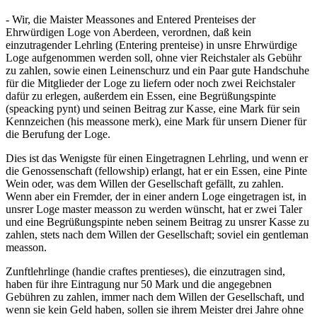
- Wir, die Maister Meassones and Entered Prenteises der
Ehrwürdigen Loge von Aberdeen, verordnen, daß kein
einzutragender Lehrling (Entering prenteise) in unsre Ehrwürdige
Loge aufgenommen werden soll, ohne vier Reichstaler als Gebühr
zu zahlen, sowie einen Leinenschurz und ein Paar gute Handschuhe
für die Mitglieder der Loge zu liefern oder noch zwei Reichstaler
dafür zu erlegen, außerdem ein Essen, eine Begrüßungspinte
(speacking pynt) und seinen Beitrag zur Kasse, eine Mark für sein
Kennzeichen (his meassone merk), eine Mark für unsern Diener für
die Berufung der Loge.
Dies ist das Wenigste für einen Eingetragnen Lehrling, und wenn er
die Genossenschaft (fellowship) erlangt, hat er ein Essen, eine Pinte
Wein oder, was dem Willen der Gesellschaft gefällt, zu zahlen.
Wenn aber ein Fremder, der in einer andern Loge eingetragen ist, in
unsrer Loge master measson zu werden wünscht, hat er zwei Taler
und eine Begrüßungspinte neben seinem Beitrag zu unsrer Kasse zu
zahlen, stets nach dem Willen der Gesellschaft; soviel ein gentleman
measson.
Zunftlehrlinge (handie craftes prentieses), die einzutragen sind,
haben für ihre Eintragung nur 50 Mark und die angegebnen
Gebühren zu zahlen, immer nach dem Willen der Gesellschaft, und
wenn sie kein Geld haben, sollen sie ihrem Meister drei Jahre ohne