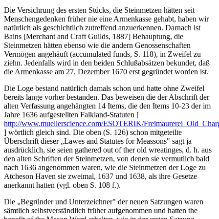
Die Versichrung des ersten Stücks, die Steinmetzen hätten seit
Menschengedenken früher nie eine Armenkasse gehabt, haben wir
natürlich als geschichtlich zutreffend anzuerkennen. Darnach ist
Bains [Merchant and Craft Guilds, 1887] Behauptung, die
Steinmetzen hätten ebenso wie die andern Genossenschaften
Vermögen angehäuft (accumulated funds, S. 118), in Zweifel zu
ziehn. Jedenfalls wird in den beiden Schlußabsätzen bekundet, daß
die Armenkasse am 27. Dezember 1670 erst gegründet worden ist.
Die Loge bestand natürlich damals schon und hatte ohne Zweifel
bereits lange vorher bestanden. Das beweisen die der Abschrift der
alten Verfassung angehängten 14 Items, die den Items 10-23 der im
Jahre 1636 aufgestellten Falkland-Statuten [
http://www.muellerscience.com/ESOTERIK/Freimaurerei_Old_Charg
] wörtlich gleich sind. Die oben (S. 126) schon mitgeteilte
Überschrift dieser „Lawes and Statutes for Meassons" sagt ja
ausdrücklich, sie seien gathered out of ther old wreatinges, d. h. aus
den alten Schriften der Steinmetzen, von denen sie vermutlich bald
nach 1636 angenommen waren, wie die Steinmetzen der Loge zu
Atcheson Haven sie zweimal, 1637 und 1638, als ihre Gesetze
anerkannt hatten (vgl. oben S. 108 f.).
Die „Begründer und Unterzeichner" der neuen Satzungen waren
sämtlich selbstverständlich früher aufgenommen und hatten the