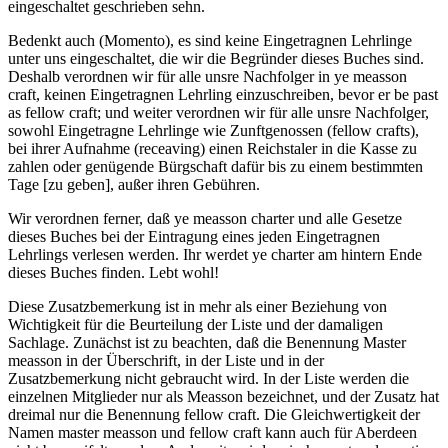
eingeschaltet geschrieben sehn.
Bedenkt auch (Momento), es sind keine Eingetragnen Lehrlinge
unter uns eingeschaltet, die wir die Begründer dieses Buches sind.
Deshalb verordnen wir für alle unsre Nachfolger in ye measson
craft, keinen Eingetragnen Lehrling einzuschreiben, bevor er be past
as fellow craft; und weiter verordnen wir für alle unsre Nachfolger,
sowohl Eingetragne Lehrlinge wie Zunftgenossen (fellow crafts),
bei ihrer Aufnahme (receaving) einen Reichstaler in die Kasse zu
zahlen oder genügende Bürgschaft dafür bis zu einem bestimmten
Tage [zu geben], außer ihren Gebühren.
Wir verordnen ferner, daß ye measson charter und alle Gesetze
dieses Buches bei der Eintragung eines jeden Eingetragnen
Lehrlings verlesen werden. Ihr werdet ye charter am hintern Ende
dieses Buches finden. Lebt wohl!
Diese Zusatzbemerkung ist in mehr als einer Beziehung von
Wichtigkeit für die Beurteilung der Liste und der damaligen
Sachlage. Zunächst ist zu beachten, daß die Benennung Master
measson in der Überschrift, in der Liste und in der
Zusatzbemerkung nicht gebraucht wird. In der Liste werden die
einzelnen Mitglieder nur als Measson bezeichnet, und der Zusatz hat
dreimal nur die Benennung fellow craft. Die Gleichwertigkeit der
Namen master measson und fellow craft kann auch für Aberdeen