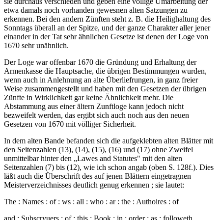
sie durchaus verschieden und geben eine völlige Umarbeitung der
etwa damals noch vorhanden gewesnen alten Satzungen zu
erkennen. Bei den andern Zünften steht z. B. die Heilighaltung des
Sonntags überall an der Spitze, und der ganze Charakter aller jener
einander in der Tat sehr ähnlichen Gesetze ist denen der Loge von
1670 sehr unähnlich.
Der Loge war offenbar 1670 die Gründung und Erhaltung der
Armenkasse die Hauptsache, die übrigen Bestimmungen wurden,
wenn auch in Anlehnung an alte Überliefrungen, in ganz freier
Weise zusammengestellt und haben mit den Gesetzen der übrigen
Zünfte in Wirklichkeit gar keine Ähnlichkeit mehr. Die
Abstammung aus einer ältern Zunftloge kann jedoch nicht
bezweifelt werden, das ergibt sich auch noch aus den neuen
Gesetzen von 1670 mit völliger Sicherheit.
In dem alten Bande befanden sich die aufgeklebten alten Blätter mit
den Seitenzahlen (13), (14), (15), (16) und (17) ohne Zweifel
unmittelbar hinter den „Lawes and Statutes" mit den alten
Seitenzahlen (7) bis (12), wie ich schon angab (oben S. 128f.). Dies
läßt auch die Überschrift des auf jenen Blättern eingetragnen
Meisterverzeichnisses deutlich genug erkennen ; sie lautet:
The : Names : of : ws : all : who : ar : the : Authoires : of
and : Subscryuers : of : this : Book : in : order : as : followeth