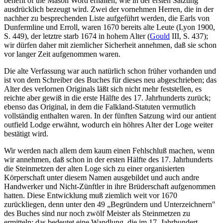
benefit of the Mason Word erhalten, wie in der ersten Satzung
ausdrücklich bezeugt wird. Zwei der vornehmen Herren, die in der
nachher zu besprechenden Liste aufgeführt werden, die Earls von
Dunfermline und Erroll, waren 1670 bereits alte Leute (Lyon 1900,
S. 449), der letztre starb 1674 in hohem Alter (
Gould
III, S. 437);
wir dürfen daher mit ziemlicher Sicherheit annehmen, daß sie schon
vor langer Zeit aufgenommen waren.
Die alte Verfassung war auch natürlich schon früher vorhanden und
ist von dem Schreiber des Buches für dieses neu abgeschrieben; das
Alter des verlornen Originals läßt sich nicht mehr feststellen, es
reichte aber gewiß in die erste Hälfte des 17. Jahrhunderts zurück;
ebenso das Original, in dem die Falkland-Statuten vermutlich
vollständig enthalten waren. In der fünften Satzung wird our antient
outfield Lodge erwähnt, wodurch ein höhres Alter der Loge weiter
bestätigt wird.
Wir werden nach allem dem kaum einen Fehlschluß machen, wenn
wir annehmen, daß schon in der ersten Hälfte des 17. Jahrhunderts
die Steinmetzen der alten Loge sich zu einer organisierten
Körperschaft unter diesem Namen ausgebildet und auch andre
Handwerker und Nicht-Zünftler in ihre Brüderschaft aufgenommen
hatten. Diese Entwicklung muß ziemlich weit vor 1670
zurückliegen, denn unter den 49 „Begründern und Unterzeichnern"
des Buches sind nur noch zwölf Meister als Steinmetzen zu
ermitteln; das bedeutet eine Wandlung, die im 17. Jahrhundert