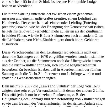
eine solche heißt in dem Schlußabsatze ane Honourable Lodge
holden at Aberdeine.
Die fünfte Satzung unterscheidet zwischen einem gentleman
measson und einem handie craftes prentise, einem Lehrling des
Handwerks. Der erstre hatte als eintretender Lehrling (Entering
prenteise) sowohl wie bei der Erlangung der Genossenschaft (when
he gets his fellowship) erheblich mehr zu leisten als der Zunftmann
in beiden Fällen, wie die Brüder Steinmetzen auch an andern Orten
die Liebhaberei von Nicht-Zünftlern gern durch höhre Gebühren
ausnutzten.
Diese Verschiedenheit in den Leistungen ist jedenfalls nicht erst
durch die Satzungen von 1670 eingeführt worden, sondern stammte
aus der Zeit her, als die Steinmetzen noch das Übergewicht hatten
und die Nicht-Zünftler anfingen, sich um die Mitgliedschaft zu
bewerben. Zu beachten ist aber, daß in Aberdeen nach der fünften
Satzung auch die Nicht-Zünftler zuerst nur Lehrlinge wurden und
später die Genossenschaft erlangten.
Bain meint (S. 236), die „Laws and Statutes" der Loge von 1670
zeigten eine sehr enge Verwandtschaft mit denen der andern Zünfte.
Dies trifft jedoch nur in einzelnen Punkten zu, z. B. der
Heilighaltung des Sonntags und der Befördrung von Zunftlehrlingen
sowie dem Besuch der Versammlungen; in der ganzen Anlage sind