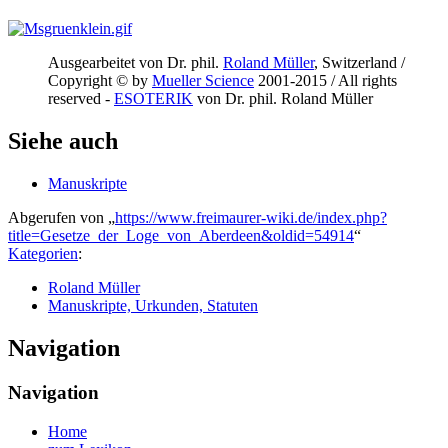
Ausgearbeitet von Dr. phil.
Roland Müller
, Switzerland /
Copyright © by
Mueller Science
2001-2015 / All rights
reserved -
ESOTERIK
von Dr. phil. Roland Müller
Siehe auch
Manuskripte
Abgerufen von „
https://www.freimaurer-wiki.de/index.php?
title=Gesetze_der_Loge_von_Aberdeen&oldid=54914
“
Kategorien
:
Roland Müller
Manuskripte, Urkunden, Statuten
Navigation
Navigation
Home