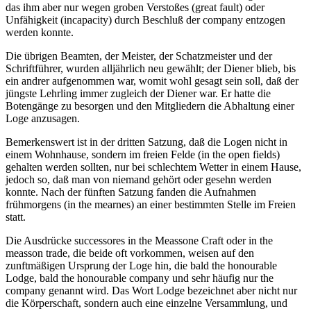
das ihm aber nur wegen groben Verstoßes (great fault) oder
Unfähigkeit (incapacity) durch Beschluß der company entzogen
werden konnte.
Die übrigen Beamten, der Meister, der Schatzmeister und der
Schriftführer, wurden alljährlich neu gewählt; der Diener blieb, bis
ein andrer aufgenommen war, womit wohl gesagt sein soll, daß der
jüngste Lehrling immer zugleich der Diener war. Er hatte die
Botengänge zu besorgen und den Mitgliedern die Abhaltung einer
Loge anzusagen.
Bemerkenswert ist in der dritten Satzung, daß die Logen nicht in
einem Wohnhause, sondern im freien Felde (in the open fields)
gehalten werden sollten, nur bei schlechtem Wetter in einem Hause,
jedoch so, daß man von niemand gehört oder gesehn werden
konnte. Nach der fünften Satzung fanden die Aufnahmen
frühmorgens (in the mearnes) an einer bestimmten Stelle im Freien
statt.
Die Ausdrücke successores in the Meassone Craft oder in the
measson trade, die beide oft vorkommen, weisen auf den
zunftmäßigen Ursprung der Loge hin, die bald the honourable
Lodge, bald the honourable company und sehr häufig nur the
company genannt wird. Das Wort Lodge bezeichnet aber nicht nur
die Körperschaft, sondern auch eine einzelne Versammlung, und