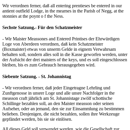
Wir verordnen ferner, daß all entering prentieses be entered in our
antient outfield Lodge, in the mearnes in the Parish of Negg, at the
stonnies at the poynt o f the Ness.
Sechste Satzung.- Für den Schatzmeister
- Wir Maister Meassones and Entered Printises der Ehrwürdigen
Loge von Aberdeen verordnen, daß kein Schatzmeister
(Boxmaister) etwas von unserm Gelde in eignem Verwahrsam
behalten soll, sondern alles soll in die Kasse geworfen werden, unter
der Aufsicht der drei maisters of the keys, und es soll eingeschlossen
bleiben, bis es zum Gebrauch herausgegeben wird.
Siebente Satzung. - St. Johannistag
- Wir verordnen ferner, daß jeder Eingetragne Lehrling und
Zunftgenosse in unsrer Loge und alle unsre Nachfolger in the
measson craft jährlich am St. Johannistage zwölf schottische
Schillinge bezahlen soll, an den Maister measson oder seinen
Aufseher, oder an jemand, den sie zur Einsammlung zu bestimmen
belieben. Denjenigen, die nicht bezahlen, sollen ihre Werkzeuge
gepfändet werden, bis sie sie einlösen.
All dieses Geld soll verwendet werden, wie die Gesellschaft zur