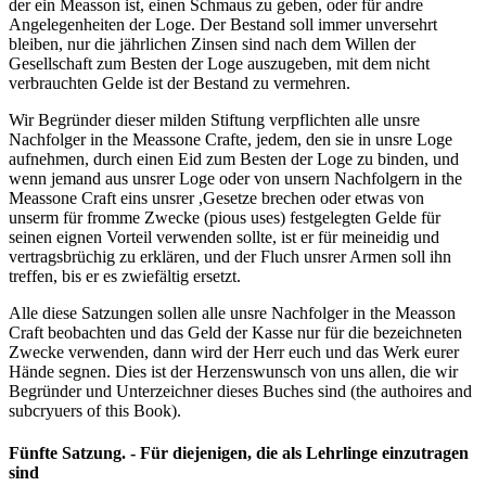
der ein Measson ist, einen Schmaus zu geben, oder für andre
Angelegenheiten der Loge. Der Bestand soll immer unversehrt
bleiben, nur die jährlichen Zinsen sind nach dem Willen der
Gesellschaft zum Besten der Loge auszugeben, mit dem nicht
verbrauchten Gelde ist der Bestand zu vermehren.
Wir Begründer dieser milden Stiftung verpflichten alle unsre
Nachfolger in the Meassone Crafte, jedem, den sie in unsre Loge
aufnehmen, durch einen Eid zum Besten der Loge zu binden, und
wenn jemand aus unsrer Loge oder von unsern Nachfolgern in the
Meassone Craft eins unsrer ,Gesetze brechen oder etwas von
unserm für fromme Zwecke (pious uses) festgelegten Gelde für
seinen eignen Vorteil verwenden sollte, ist er für meineidig und
vertragsbrüchig zu erklären, und der Fluch unsrer Armen soll ihn
treffen, bis er es zwiefältig ersetzt.
Alle diese Satzungen sollen alle unsre Nachfolger in the Measson
Craft beobachten und das Geld der Kasse nur für die bezeichneten
Zwecke verwenden, dann wird der Herr euch und das Werk eurer
Hände segnen. Dies ist der Herzenswunsch von uns allen, die wir
Begründer und Unterzeichner dieses Buches sind (the authoires and
subcryuers of this Book).
Fünfte Satzung. - Für diejenigen, die als Lehrlinge einzutragen
sind