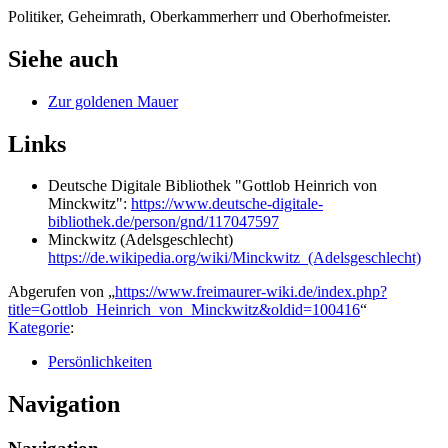
Politiker, Geheimrath, Oberkammerherr und Oberhofmeister.
Siehe auch
Zur goldenen Mauer
Links
Deutsche Digitale Bibliothek "Gottlob Heinrich von
Minckwitz":
https://www.deutsche-digitale-
bibliothek.de/person/gnd/117047597
Minckwitz (Adelsgeschlecht)
https://de.wikipedia.org/wiki/Minckwitz_(Adelsgeschlecht)
Abgerufen von „
https://www.freimaurer-wiki.de/index.php?
title=Gottlob_Heinrich_von_Minckwitz&oldid=100416
“
Kategorie
:
Persönlichkeiten
Navigation