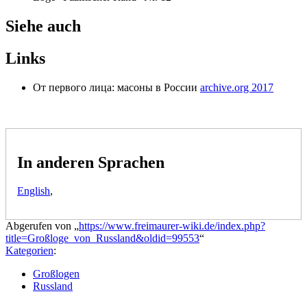
Siehe auch
Links
От первого лица: масоны в России
archive.org 2017
In anderen Sprachen
English
,
Abgerufen von „
https://www.freimaurer-wiki.de/index.php?
title=Großloge_von_Russland&oldid=99553
“
Kategorien
:
Großlogen
Russland