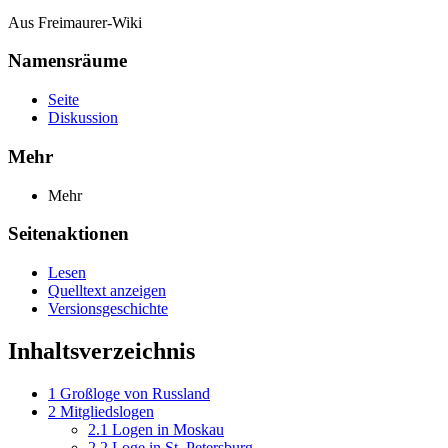
Aus Freimaurer-Wiki
Namensräume
Seite
Diskussion
Mehr
Mehr
Seitenaktionen
Lesen
Quelltext anzeigen
Versionsgeschichte
Inhaltsverzeichnis
1
Großloge von Russland
2
Mitgliedslogen
2.1
Logen in Moskau
2.2
Loge in St. Petersburg