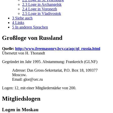
2.3
Loge in Archangelsk
2.4
Loge in Voronezh
2.5
Loge in Vladivostok
3
Siehe auch
4
Links
5
In anderen Sprachen
Großloge von Russland
Quelle:
http://www.freemasonry.bcy.ca/aqc/gl_russia.html
Übersetzt von H. Thorandt
Gegründet im Jahr 1995. Abstammung: Frankreich (GLNF)
Adresse: Das Gross-Sekretariat, P.O. Box 18, 109377
Moscow.
Email: glor@orc.ru
Logen: 12, mit einer Mitgliederstärke von 200.
Mitgliedslogen
Logen in Moskau