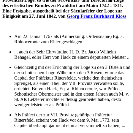
Provincial-Loge, so wie der Provincial- und Directorial-Loge
des eclectischen Bundes zu Frankfurt am Main: 1742 - 1811.
Eine Festgabe, ausgetheilt bei der Säcularfeier der Loge zur
Einigkeit am 27. Juni 1842, von
Georg Franz Burkhard Kloss
Am 22. Januar 1767 als (Anmerkung: Ordensname) Eg. a.
Rhinoceronte zum Ritter geschlagen.
... auch der Sehr Ehrwürdige H. D. Br. Jacob Wilhelm
Behagel, edler Herr von Hack zu einem deputierten Meister ...
Gleichzeitig mit der Errichtung der Loge zu den 3 Disteln und
der schottischen Loge Wilhelm zu den 3 Rosen, wurde das
Capitel der Präfektur Rittersfelde, welche den rheinischen
Sprengel, als einen Theil der VII. Provinz verwalten sollte,
errichtet. Br. von Hack, Eq. a. Rhinoceronte, war Präfect,
Schottischer Obermeister und in den ersten Jahren auch M. v.
St. Als Letzterer mochte er fleißig gearbeitet haben, desto
weniger leistete er als Präfekt.
Als Präfect der zur VII. Provinz gehörigen Präfectur
Rittersfeld, scheint von Hack vor dem 9. Mai 1773, sein
Capitel überhaupt gar nicht einmal versammelt zu haben, ...