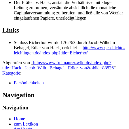
Der Präfect v. Hack, anstatt die Verhältnisse mit kluger
Leitung zu ordnen, versäumte absichtlich die monatliche
Capitularversammlung zu berufen, und ließ alle von Wetzlar
eingelaufenen Papiere, unerledigt liegen.
Links
Schloss Eicherhof wurde 1762/63 durch Jacob Wilhelm
Behagel, Edler von Hack, errichtet ...
http://www.geschichte-
leichlingen.de/index.php?title=Eicherhof
Abgerufen von „
https://www.freimaurer-wiki.de/index.php?
title=Hack,_Jacob_Wilh._Behagel,_Edler_von&oldid=88526
“
Kategorie
:
Persönlichkeiten
Navigation
Navigation
Home
zum Lexikon