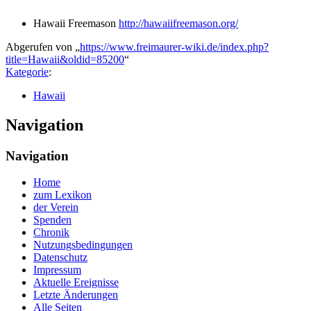
Hawaii Freemason
http://hawaiifreemason.org/
Abgerufen von „
https://www.freimaurer-wiki.de/index.php?
title=Hawaii&oldid=85200
“
Kategorie
:
Hawaii
Navigation
Navigation
Home
zum Lexikon
der Verein
Spenden
Chronik
Nutzungsbedingungen
Datenschutz
Impressum
Aktuelle Ereignisse
Letzte Änderungen
Alle Seiten