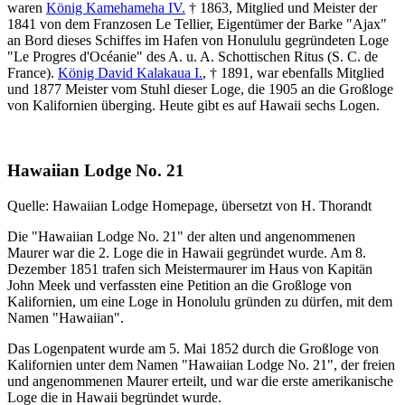
waren
König Kamehameha IV.
† 1863, Mitglied und Meister der
1841 von dem Franzosen Le Tellier, Eigentümer der Barke "Ajax"
an Bord dieses Schiffes im Hafen von Honululu gegründeten Loge
"Le Progres d'Océanie" des A. u. A. Schottischen Ritus (S. C. de
France).
König David Kalakaua I.
, † 1891, war ebenfalls Mitglied
und 1877 Meister vom Stuhl dieser Loge, die 1905 an die Großloge
von Kalifornien überging. Heute gibt es auf Hawaii sechs Logen.
Hawaiian Lodge No. 21
Quelle: Hawaiian Lodge Homepage, übersetzt von H. Thorandt
Die "Hawaiian Lodge No. 21" der alten und angenommenen
Maurer war die 2. Loge die in Hawaii gegründet wurde. Am 8.
Dezember 1851 trafen sich Meistermaurer im Haus von Kapitän
John Meek und verfassten eine Petition an die Großloge von
Kalifornien, um eine Loge in Honolulu gründen zu dürfen, mit dem
Namen "Hawaiian".
Das Logenpatent wurde am 5. Mai 1852 durch die Großloge von
Kalifornien unter dem Namen "Hawaiian Lodge No. 21", der freien
und angenommenen Maurer erteilt, und war die erste amerikanische
Loge die in Hawaii begründet wurde.