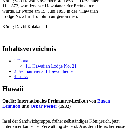
König von Hawai November 30, 1863 — Dezember
11, 1872, war der erste Hawaianer, der Freimaurer
wurde. Er wurde am 15. Juni 1853 in der "Hawaiian
Lodge Nr. 21 in Honolulu aufgenommen.
König David Kalakaua I.
Inhaltsverzeichnis
1
Hawaii
1.1
Hawaiian Lodge No. 21
2
Freimaurerei auf Hawaii heute
3
Links
Hawaii
Quelle: Internationales Freimaurer-Lexikon von
Eugen
Lennhoff
und
Oskar Posner
(1932)
Insel der Sandwichgruppe, früher selbständiges Königreich, jetzt
unter amerikanischer Verwaltung stehend. Aus dem Herrscherhause