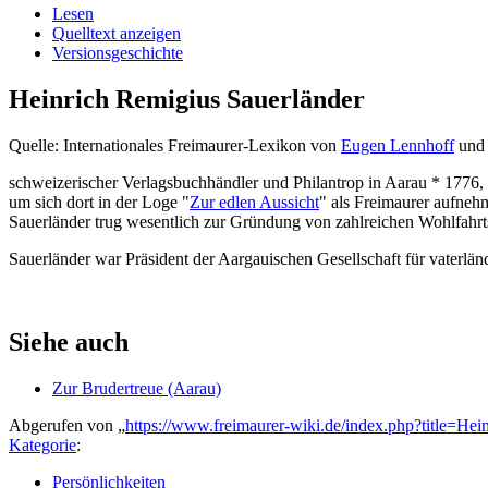
Lesen
Quelltext anzeigen
Versionsgeschichte
Heinrich Remigius Sauerländer
Quelle: Internationales Freimaurer-Lexikon von
Eugen Lennhoff
un
schweizerischer Verlagsbuchhändler und Philantrop in Aarau * 1776, 
um sich dort in der Loge "
Zur edlen Aussicht
" als Freimaurer aufneh
Sauerländer trug wesentlich zur Gründung von zahlreichen Wohlfahrt
Sauerländer war Präsident der Aargauischen Gesellschaft für vaterlän
Siehe auch
Zur Brudertreue (Aarau)
Abgerufen von „
https://www.freimaurer-wiki.de/index.php?title=H
Kategorie
:
Persönlichkeiten