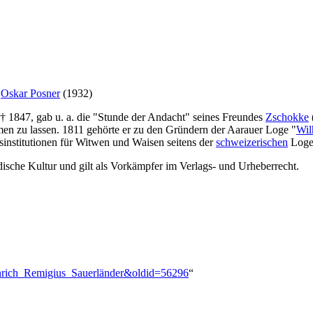
d
Oskar Posner
(1932)
† 1847, gab u. a. die "Stunde der Andacht" seines Freundes
Zschokke
men zu lassen. 1811 gehörte er zu den Gründern der Aarauer Loge "
Wil
sinstitutionen für Witwen und Waisen seitens der
schweizerischen
Logen
dische Kultur und gilt als Vorkämpfer im Verlags- und Urheberrecht.
einrich_Remigius_Sauerländer&oldid=56296
“