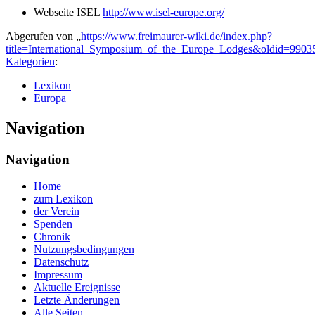
Webseite ISEL
http://www.isel-europe.org/
Abgerufen von „
https://www.freimaurer-wiki.de/index.php?
title=International_Symposium_of_the_Europe_Lodges&oldid=9903
Kategorien
:
Lexikon
Europa
Navigation
Navigation
Home
zum Lexikon
der Verein
Spenden
Chronik
Nutzungsbedingungen
Datenschutz
Impressum
Aktuelle Ereignisse
Letzte Änderungen
Alle Seiten