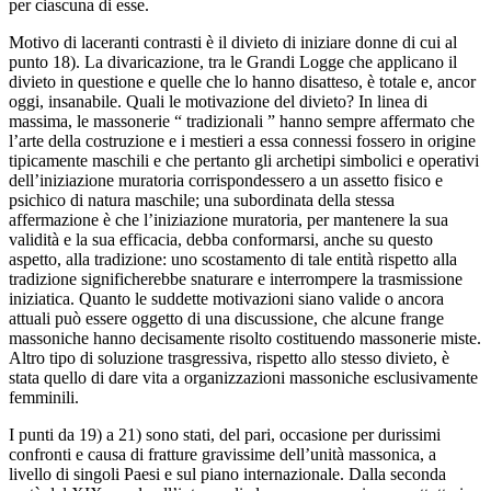
per ciascuna di esse.
Motivo di laceranti contrasti è il divieto di iniziare donne di cui al
punto 18). La divaricazione, tra le Grandi Logge che applicano il
divieto in questione e quelle che lo hanno disatteso, è totale e, ancor
oggi, insanabile. Quali le motivazione del divieto? In linea di
massima, le massonerie “ tradizionali ” hanno sempre affermato che
l’arte della costruzione e i mestieri a essa connessi fossero in origine
tipicamente maschili e che pertanto gli archetipi simbolici e operativi
dell’iniziazione muratoria corrispondessero a un assetto fisico e
psichico di natura maschile; una subordinata della stessa
affermazione è che l’iniziazione muratoria, per mantenere la sua
validità e la sua efficacia, debba conformarsi, anche su questo
aspetto, alla tradizione: uno scostamento di tale entità rispetto alla
tradizione significherebbe snaturare e interrompere la trasmissione
iniziatica. Quanto le suddette motivazioni siano valide o ancora
attuali può essere oggetto di una discussione, che alcune frange
massoniche hanno decisamente risolto costituendo massonerie miste.
Altro tipo di soluzione trasgressiva, rispetto allo stesso divieto, è
stata quello di dare vita a organizzazioni massoniche esclusivamente
femminili.
I punti da 19) a 21) sono stati, del pari, occasione per durissimi
confronti e causa di fratture gravissime dell’unità massonica, a
livello di singoli Paesi e sul piano internazionale. Dalla seconda