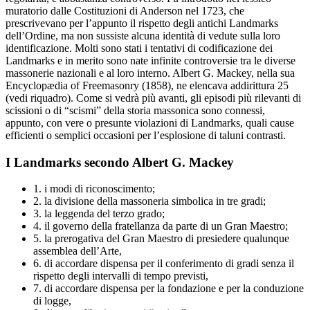
muratorio dalle Costituzioni di Anderson nel 1723, che
prescrivevano per l’appunto il rispetto degli antichi Landmarks
dell’Ordine, ma non sussiste alcuna identità di vedute sulla loro
identificazione. Molti sono stati i tentativi di codificazione dei
Landmarks e in merito sono nate infinite controversie tra le diverse
massonerie nazionali e al loro interno. Albert G. Mackey, nella sua
Encyclopædia of Freemasonry (1858), ne elencava addirittura 25
(vedi riquadro). Come si vedrà più avanti, gli episodi più rilevanti di
scissioni o di “scismi” della storia massonica sono connessi,
appunto, con vere o presunte violazioni di Landmarks, quali cause
efficienti o semplici occasioni per l’esplosione di taluni contrasti.
I Landmarks secondo Albert G. Mackey
1. i modi di riconoscimento;
2. la divisione della massoneria simbolica in tre gradi;
3. la leggenda del terzo grado;
4. il governo della fratellanza da parte di un Gran Maestro;
5. la prerogativa del Gran Maestro di presiedere qualunque
assemblea dell’Arte,
6. di accordare dispensa per il conferimento di gradi senza il
rispetto degli intervalli di tempo previsti,
7. di accordare dispensa per la fondazione e per la conduzione
di logge,