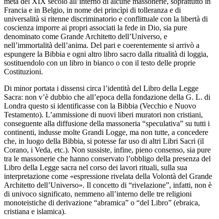
metà del XIX secolo all’interno di alcune massonerie, soprattutto in
Francia e in Belgio, in nome dei princìpi di tolleranza e di
universalità si ritenne discriminatorio e conflittuale con la libertà di
coscienza imporre ai propri associati la fede in Dio, sia pure
denominato come Grande Architetto dell’Universo, e
nell’immortalità dell’anima. Del pari e coerentemente si arrivò a
espungere la Bibbia e ogni altro libro sacro dalla ritualità di loggia,
sostituendolo con un libro in bianco o con il testo delle proprie
Costituzioni.
Di minor portata i dissensi circa l’identità del Libro della Legge
Sacra: non v’è dubbio che all’epoca della fondazione della G. L. di
Londra questo si identificasse con la Bibbia (Vecchio e Nuovo
Testamento). L’ammissione di nuovi liberi muratori non cristiani,
conseguente alla diffusione della massoneria “speculativa” su tutti i
continenti, indusse molte Grandi Logge, ma non tutte, a concedere
che, in luogo della Bibbia, si potesse far uso di altri Libri Sacri (il
Corano, i Veda, etc.). Non sussiste, infine, pieno consenso, sia pure
tra le massonerie che hanno conservato l’obbligo della presenza del
Libro della Legge sacra nel corso dei lavori rituali, sulla sua
interpretazione come «espressione rivelata della Volontà del Grande
Architetto dell’Universo». Il concetto di “rivelazione”, infatti, non è
di univoco significato, nemmeno all’interno delle tre religioni
monoteistiche di derivazione “abramica” o “del Libro” (ebraica,
cristiana e islamica).