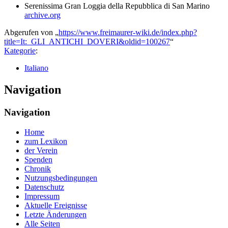
Serenissima Gran Loggia della Repubblica di San Marino
archive.org
Abgerufen von „
https://www.freimaurer-wiki.de/index.php?
title=It:_GLI_ANTICHI_DOVERI&oldid=100267
“
Kategorie
:
Italiano
Navigation
Navigation
Home
zum Lexikon
der Verein
Spenden
Chronik
Nutzungsbedingungen
Datenschutz
Impressum
Aktuelle Ereignisse
Letzte Änderungen
Alle Seiten