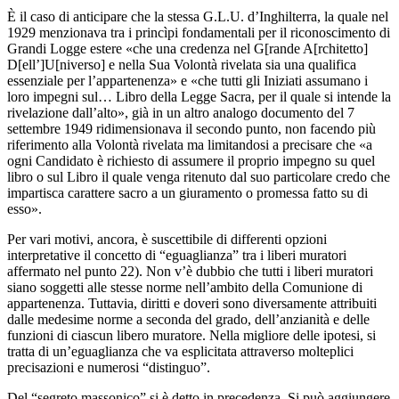
È il caso di anticipare che la stessa G.L.U. d’Inghilterra, la quale nel
1929 menzionava tra i princìpi fondamentali per il riconoscimento di
Grandi Logge estere «che una credenza nel G[rande A[rchitetto]
D[ell’]U[niverso] e nella Sua Volontà rivelata sia una qualifica
essenziale per l’appartenenza» e «che tutti gli Iniziati assumano i
loro impegni sul… Libro della Legge Sacra, per il quale si intende la
rivelazione dall’alto», già in un altro analogo documento del 7
settembre 1949 ridimensionava il secondo punto, non facendo più
riferimento alla Volontà rivelata ma limitandosi a precisare che «a
ogni Candidato è richiesto di assumere il proprio impegno su quel
libro o sul Libro il quale venga ritenuto dal suo particolare credo che
impartisca carattere sacro a un giuramento o promessa fatto su di
esso».
Per vari motivi, ancora, è suscettibile di differenti opzioni
interpretative il concetto di “eguaglianza” tra i liberi muratori
affermato nel punto 22). Non v’è dubbio che tutti i liberi muratori
siano soggetti alle stesse norme nell’ambito della Comunione di
appartenenza. Tuttavia, diritti e doveri sono diversamente attribuiti
dalle medesime norme a seconda del grado, dell’anzianità e delle
funzioni di ciascun libero muratore. Nella migliore delle ipotesi, si
tratta di un’eguaglianza che va esplicitata attraverso molteplici
precisazioni e numerosi “distinguo”.
Del “segreto massonico” si è detto in precedenza. Si può aggiungere