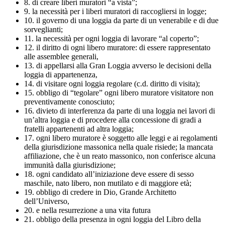
8. di creare liberi muratori “a vista”;
9. la necessità per i liberi muratori di raccogliersi in logge;
10. il governo di una loggia da parte di un venerabile e di due
sorveglianti;
11. la necessità per ogni loggia di lavorare “al coperto”;
12. il diritto di ogni libero muratore: di essere rappresentato
alle assemblee generali,
13. di appellarsi alla Gran Loggia avverso le decisioni della
loggia di appartenenza,
14. di visitare ogni loggia regolare (c.d. diritto di visita);
15. obbligo di “tegolare” ogni libero muratore visitatore non
preventivamente conosciuto;
16. divieto di interferenza da parte di una loggia nei lavori di
un’altra loggia e di procedere alla concessione di gradi a
fratelli appartenenti ad altra loggia;
17. ogni libero muratore è soggetto alle leggi e ai regolamenti
della giurisdizione massonica nella quale risiede; la mancata
affiliazione, che è un reato massonico, non conferisce alcuna
immunità dalla giurisdizione;
18. ogni candidato all’iniziazione deve essere di sesso
maschile, nato libero, non mutilato e di maggiore età;
19. obbligo di credere in Dio, Grande Architetto
dell’Universo,
20. e nella resurrezione a una vita futura
21. obbligo della presenza in ogni loggia del Libro della