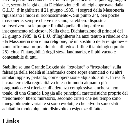
che, secondo la già citata Dichiarazione di princìpi approvata dalla
G.L.U. d’Inghilterra il 21 giugno 1985, «i segreti della Massoneria
riguardano i modi di riconoscimento». Sul punto 24), ben poche
massonerie, sempre che ve ne siano, sarebbero disposte a
sottoscrivere tra le proprie finalità quella di «impartire un
insegnamento religioso». Nella citata Dichiarazione di princìpi del
21 giugno 1985, la G.L.U. d’Inghilterra ha anzi tenuto a ribadire che
«la Massoneria non è una religione, né un sostituto della religione» e
«non offre una propria dottrina di fede». Infine il tautologico punto
25), circa l’intangibilità degli stessi landmarks, è il più vacuo e
contestabile di tutti.
Stabilire se una Grande Loggia sia “regolare” o “irregolare” sulla
falsariga della fedeltà ai landmarks come sopra enunciati o su altri
similari appare, pertanto, come operazione alquanto ardua. In realtà
il carattere della regolarità va inteso in modo alquanto più
pragmatico e si riferisce all’aderenza complessiva, anche se non
totale, di una Grande Loggia alle principali caratteristiche proprie del
“fenomeno” libero muratorio, secondo criteri che nel tempo sono
innegabilmente variati e si sono evoluti, e che talvolta sono stati
adattati in modo alquanto disinvolto a esigenze di fatto.
Links