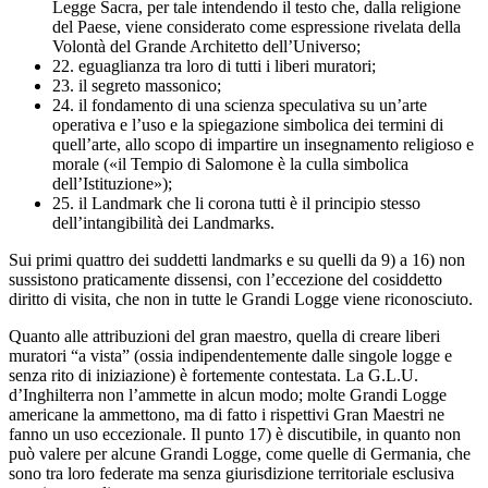
Legge Sacra, per tale intendendo il testo che, dalla religione
del Paese, viene considerato come espressione rivelata della
Volontà del Grande Architetto dell’Universo;
22. eguaglianza tra loro di tutti i liberi muratori;
23. il segreto massonico;
24. il fondamento di una scienza speculativa su un’arte
operativa e l’uso e la spiegazione simbolica dei termini di
quell’arte, allo scopo di impartire un insegnamento religioso e
morale («il Tempio di Salomone è la culla simbolica
dell’Istituzione»);
25. il Landmark che li corona tutti è il principio stesso
dell’intangibilità dei Landmarks.
Sui primi quattro dei suddetti landmarks e su quelli da 9) a 16) non
sussistono praticamente dissensi, con l’eccezione del cosiddetto
diritto di visita, che non in tutte le Grandi Logge viene riconosciuto.
Quanto alle attribuzioni del gran maestro, quella di creare liberi
muratori “a vista” (ossia indipendentemente dalle singole logge e
senza rito di iniziazione) è fortemente contestata. La G.L.U.
d’Inghilterra non l’ammette in alcun modo; molte Grandi Logge
americane la ammettono, ma di fatto i rispettivi Gran Maestri ne
fanno un uso eccezionale. Il punto 17) è discutibile, in quanto non
può valere per alcune Grandi Logge, come quelle di Germania, che
sono tra loro federate ma senza giurisdizione territoriale esclusiva