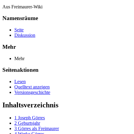
Aus Freimaurer-Wiki
Namensräume
Seite
Diskussion
Mehr
Mehr
Seitenaktionen
Lesen
Quelltext anzeigen
Versionsgeschichte
Inhaltsverzeichnis
1
Joseph Görres
2
Geburtsjahr
3
Görres als Freimaurer
4
Werke Görres