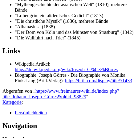
"Mythengeschichte der asiatischen Welt" (1810), mehrere
Bände
"Lohengrin: ein altdeutsches Gedicht" (1813)
"Die christliche Mystik" (1836), mehrere Bände
"Athanasius" (1838)
"Der Dom von Köln und das Münster von Strasburg" (1842)
"Die Wallfahrt nach Trier" (1845),
Links
Wikipedia Artikel:
https://de.wikipedia.org/wiki/Joseph_G%C3%B6rres
Biographie: Joseph Görres - Die Biographie von Monika
Fink-Lang (Brill-Verlag):
https://brill.com/display/title/51433
Abgerufen von „
https://www.freimaurer-wiki.de/index.php?
title=Johann_Joseph_Görres&oldid=98829
“
Kategorie
:
Persönlichkeiten
Navigation