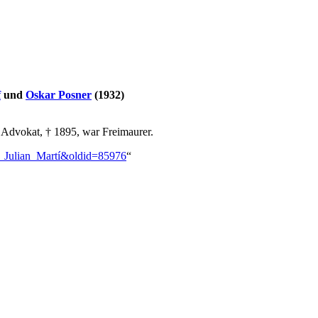
f
und
Oskar Posner
(1932)
 Advokat, † 1895, war Freimaurer.
sé_Julian_Martí&oldid=85976
“