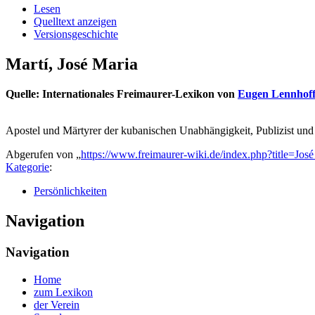
Lesen
Quelltext anzeigen
Versionsgeschichte
Martí, José Maria
Quelle: Internationales Freimaurer-Lexikon von
Eugen Lennhof
Apostel und Märtyrer der kubanischen Unabhängigkeit, Publizist und
Abgerufen von „
https://www.freimaurer-wiki.de/index.php?title=Jo
Kategorie
:
Persönlichkeiten
Navigation
Navigation
Home
zum Lexikon
der Verein