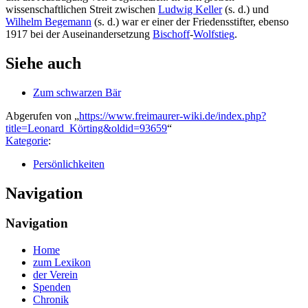
wissenschaftlichen Streit zwischen
Ludwig Keller
(s. d.) und
Wilhelm Begemann
(s. d.) war er einer der Friedensstifter, ebenso
1917 bei der Auseinandersetzung
Bischoff
-
Wolfstieg
.
Siehe auch
Zum schwarzen Bär
Abgerufen von „
https://www.freimaurer-wiki.de/index.php?
title=Leonard_Körting&oldid=93659
“
Kategorie
:
Persönlichkeiten
Navigation
Navigation
Home
zum Lexikon
der Verein
Spenden
Chronik