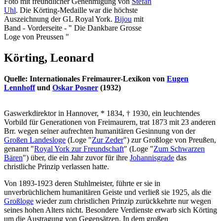
Foto mit freundlicher Genehmigung von
Stefan
Uhl
. Die Körting-Medaille war die höchste
Auszeichnung der GL Royal York.
Bijou
mit
Band - Vorderseite - " Die Dankbare Grosse
Loge von Preussen "
Körting, Leonard
Quelle: Internationales Freimaurer-Lexikon von
Eugen
Lennhoff
und
Oskar Posner
(1932)
Gaswerkdirektor in Hannover, * 1834, † 1930, ein leuchtendes
Vorbild für Generationen von Freimaurern, trat 1873 mit 23 anderen
Brr. wegen seiner aufrechten humanitären Gesinnung von der
Großen Landesloge
(Loge "
Zur Zeder
") zur Großloge von Preußen,
genannt "
Royal York zur Freundschaft
" (Loge "
Zum Schwarzen
Bären
") über, die ein Jahr zuvor für ihre
Johannisgrade
das
christliche Prinzip verlassen hatte.
Von 1893-1923 deren Stuhlmeister, führte er sie in
unverbrüchlichem humanitären Geiste und verließ sie 1925, als die
Großloge
wieder zum christlichen Prinzip zurückkehrte nur wegen
seines hohen Alters nicht. Besondere Verdienste erwarb sich Körting
um die Austragung von Gegensätzen. In dem großen