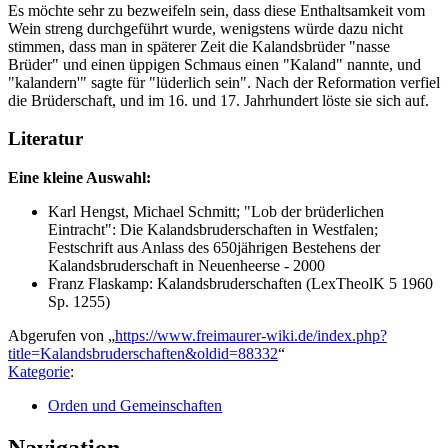
Es möchte sehr zu bezweifeln sein, dass diese Enthaltsamkeit vom
Wein streng durchgeführt wurde, wenigstens würde dazu nicht
stimmen, dass man in späterer Zeit die Kalandsbrüder "nasse
Brüder" und einen üppigen Schmaus einen "Kaland" nannte, und
"kalandern'" sagte für "lüderlich sein". Nach der Reformation verfiel
die Brüderschaft, und im 16. und 17. Jahrhundert löste sie sich auf.
Literatur
Eine kleine Auswahl:
Karl Hengst, Michael Schmitt; "Lob der brüderlichen
Eintracht": Die Kalandsbruderschaften in Westfalen;
Festschrift aus Anlass des 650jährigen Bestehens der
Kalandsbruderschaft in Neuenheerse - 2000
Franz Flaskamp: Kalandsbruderschaften (LexTheolK 5 1960
Sp. 1255)
Abgerufen von „
https://www.freimaurer-wiki.de/index.php?
title=Kalandsbruderschaften&oldid=88332
“
Kategorie
:
Orden und Gemeinschaften
Navigation