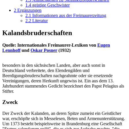
1.4
geistige Geschwister
2
Ergänzungen
2.1
Informationen aus der Freimaurerzeitung
2.2
Literatur
Kalandsbruderschaften
Quelle: Internationales Freimaurer-Lexikon von
Eugen
Lennhoff
und
Oskar Posner
(1932)
besonders in den sächsischen Landen, aber auch sonst in
Deutschland verbreitete, den Elendengilden und
Beerdigungsbruderschaften nachgeahmte oder sie ersetzende
Vereinigungen, deren Herkunft ungewiss ist. Ein aus dem 13.
Jahrhundert stammendes Gedicht bezeichnet den Papst Pelagius als
Stifter.
Zweck
Der Zweck der Kalanden, an deren Spitze zumeist ein Geistlicher
war, erschöpfte sich in Messelesen, Beten und Armenunterstützung.
Um 1373 besteht beispielsweise in Brandenburg eine Gesellschaft
"Fratres calendarum exilii", die es sich zur Aufgabe machte, "die