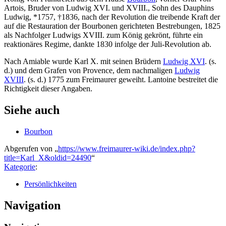
Artois, Bruder von Ludwig XVI. und XVIII., Sohn des Dauphins
Ludwig, *1757, †1836, nach der Revolution die treibende Kraft der
auf die Restauration der Bourbonen gerichteten Bestrebungen, 1825
als Nachfolger Ludwigs XVIII. zum König gekrönt, führte ein
reaktionäres Regime, dankte 1830 infolge der Juli-Revolution ab.
Nach Amiable wurde Karl X. mit seinen Brüdern
Ludwig XVI
. (s.
d.) und dem Grafen von Provence, dem nachmaligen
Ludwig
XVIII
. (s. d.) 1775 zum Freimaurer geweiht. Lantoine bestreitet die
Richtigkeit dieser Angaben.
Siehe auch
Bourbon
Abgerufen von „
https://www.freimaurer-wiki.de/index.php?
title=Karl_X&oldid=24490
“
Kategorie
:
Persönlichkeiten
Navigation