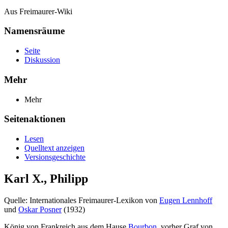
Aus Freimaurer-Wiki
Namensräume
Seite
Diskussion
Mehr
Mehr
Seitenaktionen
Lesen
Quelltext anzeigen
Versionsgeschichte
Karl X., Philipp
Quelle: Internationales Freimaurer-Lexikon von
Eugen Lennhoff
und
Oskar Posner
(1932)
König von Frankreich aus dem Hause
Bourbon
, vorher Graf von