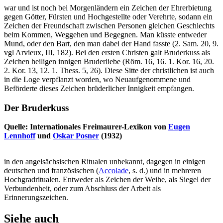
war und ist noch bei Morgenländern ein Zeichen der Ehrerbietung
gegen Götter, Fürsten und Hochgestellte oder Verehrte, sodann ein
Zeichen der Freundschaft zwischen Personen gleichen Geschlechts
beim Kommen, Weggehen und Begegnen. Man küsste entweder
Mund, oder den Bart, den man dabei der Hand fasste (2. Sam. 20, 9.
vgl Arvieux, III, 182). Bei den ersten Christen galt Bruderkuss als
Zeichen heiligen innigen Bruderliebe (Röm. 16, 16. 1. Kor. 16, 20.
2. Kor. 13, 12. 1. Thess. 5, 26). Diese Sitte der christlichen ist auch
in die Loge verpflanzt worden, wo Neuaufgenommene und
Beförderte dieses Zeichen brüderlicher Innigkeit empfangen.
Der Bruderkuss
Quelle: Internationales Freimaurer-Lexikon von
Eugen
Lennhoff
und
Oskar Posner
(1932)
in den angelsächsischen Ritualen unbekannt, dagegen in einigen
deutschen und französischen (
Accolade
, s. d.) und in mehreren
Hochgradritualen. Entweder als Zeichen der Weihe, als Siegel der
Verbundenheit, oder zum Abschluss der Arbeit als
Erinnerungszeichen.
Siehe auch