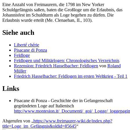
Eine Anzahl von Freimaurern, die 1798 im New Yorker
Schuldgefängnis saßen, baten die Großloge um die Erlaubnis, das
Johannisfest im Schuldturm als Loge begehen zu dürfen. Die
Erlaubnis wurde erteilt (Me. Clenaehan, II., 103).
Siehe auch
Liberté chérie
Pisacane di Ponza
Feldloge
Feldlogen und Militärlogen: Chronologisches Verzeichnis
Rezension: Friedrich Hasselbacher: Feldlogen
von
Roland
Müller
Friedrich Hasselbacher: Feldlogen im ersten Weltkrieg - Teil 1
Links
Pisacane di Ponza - Geschichte der in Gefangenschaft
gegründeten Loge auf Italienisch
http://www.montesion.it/_Documenti/_goi/_Logge/_loggepagin
Abgerufen von „
https://www.freimaurer-wiki.de/index.php?
title=Loge_im_Gefängnis&oldid=85645
“