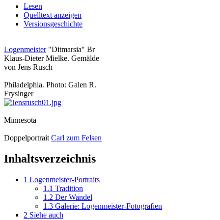
Lesen
Quelltext anzeigen
Versionsgeschichte
Logenmeister
"Ditmarsia" Br
Klaus-Dieter Mielke. Gemälde
von Jens Rusch
Philadelphia. Photo: Galen R.
Frysinger
Minnesota
Doppelportrait
Carl zum Felsen
Inhaltsverzeichnis
1
Logenmeister-Portraits
1.1
Tradition
1.2
Der Wandel
1.3
Galerie: Logenmeister-Fotografien
2
Siehe auch