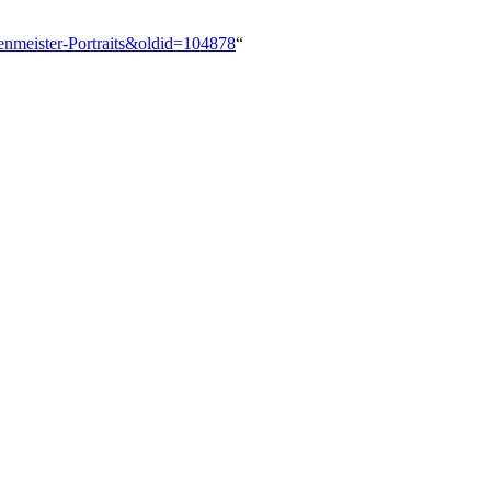
genmeister-Portraits&oldid=104878
“