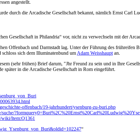
ssen angestellt.
wurde durch die Arcadische Gesellschaft bekannt, nämlich Ernst Carl 
chen Gesellschaft in Philandria“ vor, nicht zu verwechseln mit der Arc
en Offenbach und Darmstadt lag. Unter der Führung des frühreifen Bur
d schloss sich dem Illuminatenbund um
Adam Weisshaupt
an.
sem (sehr frühen) Brief darum, "Jhr Freund zu sein und in Ihre Gesel
e später in die Arcadische Gesellschaft in Rom eingeführt.
Ysenburg_von_Buri
100063934.html
/geschichte-offenbach/19-jahrhundert/ysenburg-zu-buri.php
erlin.de/suche/?formquery0=Buri%2C%20Ernst%20Carl%20Ludwig%20Ys
de/wiki/Item:Q1361
Ludwig_Ysenburg_von_Buri&oldid=102247
“