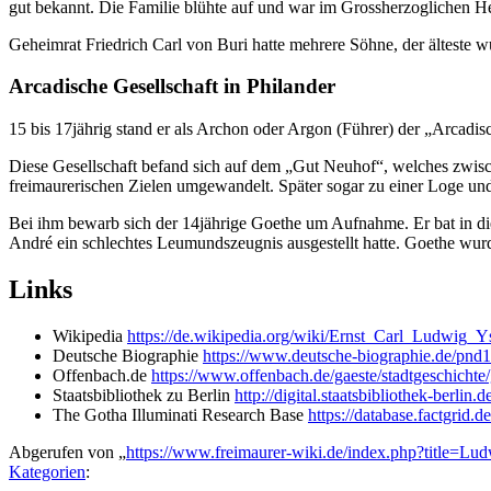
gut bekannt. Die Familie blühte auf und war im Grossherzoglichen He
Geheimrat Friedrich Carl von Buri hatte mehrere Söhne, der älteste 
Arcadische Gesellschaft in Philander
15 bis 17jährig stand er als Archon oder Argon (Führer) der „Arcadis
Diese Gesellschaft befand sich auf dem „Gut Neuhof“, welches zwisch
freimaurerischen Zielen umgewandelt. Später sogar zu einer Loge un
Bei ihm bewarb sich der 14jährige Goethe um Aufnahme. Er bat in die
André ein schlechtes Leumundszeugnis ausgestellt hatte. Goethe wurd
Links
Wikipedia
https://de.wikipedia.org/wiki/Ernst_Carl_Ludwig_
Deutsche Biographie
https://www.deutsche-biographie.de/pnd
Offenbach.de
https://www.offenbach.de/gaeste/stadtgeschichte
Staatsbibliothek zu Berlin
http://digital.staatsbibliothek-b
The Gotha Illuminati Research Base
https://database.factgrid.
Abgerufen von „
https://www.freimaurer-wiki.de/index.php?title=
Kategorien
: