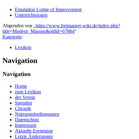
Emulation Lodge of Improvement
Unterrichtslogen
Abgerufen von „
https://www.freimaurer-wiki.de/index.php?
title=Modern_Masons&oldid=67884
“
Kategorie
:
Lexikon
Navigation
Navigation
Home
zum Lexikon
der Verein
Spenden
Chronik
Nutzungsbedingungen
Datenschutz
Impressum
Aktuelle Ereignisse
Letzte Änderungen