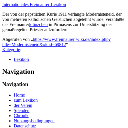
Internationales Freimaurer-Lexikon
Der von der päpstlichen Kurie 1911 verlangte Modernisteneid, der
von mehreren katholischen Geistlichen abgelehnt wurde, veranlaßte
das Freimaurer
kränzchen
in Pirmasens zur Unterstützung der
gemaßregelten Priester aufzufordern.
Abgerufen von „
https://www.freimaurer-wiki.de/index.php?
title=Modernisteneid&oldid=69812
“
Kategorie
:
Lexikon
Navigation
Navigation
Home
zum Lexikon
der Verein
Spenden
Chronik
Nutzungsbedingungen
Datenschutz