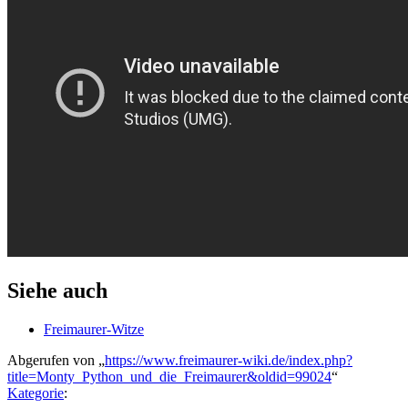
Siehe auch
Freimaurer-Witze
Abgerufen von „
https://www.freimaurer-wiki.de/index.php?
title=Monty_Python_und_die_Freimaurer&oldid=99024
“
Kategorie
: