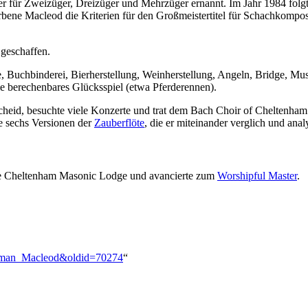
für Zweizüger, Dreizüger und Mehrzüger ernannt. Im Jahr 1984 folgte 
bene Macleod die Kriterien für den Großmeistertitel für Schachkompo
geschaffen.
 Buchbinderei, Bierherstellung, Weinherstellung, Angeln, Bridge, Mu
e berechenbares Glücksspiel (etwa Pferderennen).
heid, besuchte viele Konzerte und trat dem Bach Choir of Cheltenham
e sechs Versionen der
Zauberflöte
, die er miteinander verglich und analy
ge Cheltenham Masonic Lodge und avancierte zum
Worshipful Master
.
Norman_Macleod&oldid=70274
“