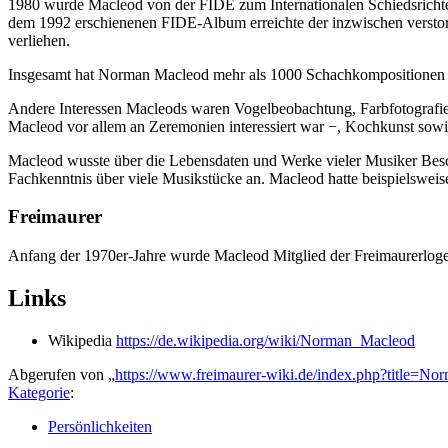
1980 wurde Macleod von der FIDE zum Internationalen Schiedsrichter 
dem 1992 erschienenen FIDE-Album erreichte der inzwischen verstor
verliehen.
Insgesamt hat Norman Macleod mehr als 1000 Schachkompositionen 
Andere Interessen Macleods waren Vogelbeobachtung, Farbfotografie,
Macleod vor allem an Zeremonien interessiert war −, Kochkunst sowi
Macleod wusste über die Lebensdaten und Werke vieler Musiker Besc
Fachkenntnis über viele Musikstücke an. Macleod hatte beispielsweis
Freimaurer
Anfang der 1970er-Jahre wurde Macleod Mitglied der Freimaurerlo
Links
Wikipedia
https://de.wikipedia.org/wiki/Norman_Macleod
Abgerufen von „
https://www.freimaurer-wiki.de/index.php?title=
Kategorie
:
Persönlichkeiten