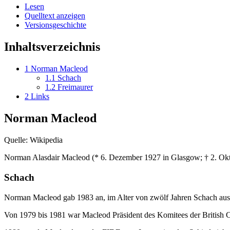
Lesen
Quelltext anzeigen
Versionsgeschichte
Inhaltsverzeichnis
1
Norman Macleod
1.1
Schach
1.2
Freimaurer
2
Links
Norman Macleod
Quelle: Wikipedia
Norman Alasdair Macleod (* 6. Dezember 1927 in Glasgow; † 2. Okt
Schach
Norman Macleod gab 1983 an, im Alter von zwölf Jahren Schach aus de
Von 1979 bis 1981 war Macleod Präsident des Komitees der British 