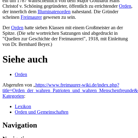
ein um 1787 wahrscheinlich von dem Major Gotthardt Hans
Christof v. Schöning gegründeter, öffentlich zu errichtender
Orden
,
der innerlich dem
Illuminatenorden
nahestand. Die Gründer
scheinen
Freimaurer
gewesen zu sein.
Der
Orden
hatte sieben Klassen mit einem Großmeister an der
Spitze. (Die sehr wortreichen Satzungen sind abgedruckt in
"Quellen zur Geschichte der Freimaurerei", 1918, mit Einleitung
von Dr. Bernhard Beyer.)
Siehe auch
Orden
Abgerufen von „
https://www.freimaurer-wiki.de/index.php?
title=Orden_der_wahren_Patrioten_und_wahren_Menschenfreunde&
Kategorien
:
Lexikon
Orden und Gemeinschaften
Navigation