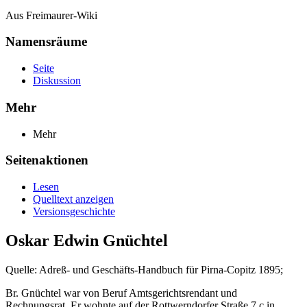
Aus Freimaurer-Wiki
Namensräume
Seite
Diskussion
Mehr
Mehr
Seitenaktionen
Lesen
Quelltext anzeigen
Versionsgeschichte
Oskar Edwin Gnüchtel
Quelle: Adreß- und Geschäfts-Handbuch für Pirna-Copitz 1895;
Br. Gnüchtel war von Beruf Amtsgerichtsrendant und
Rechnungsrat. Er wohnte auf der Rottwerndorfer Straße 7 c in