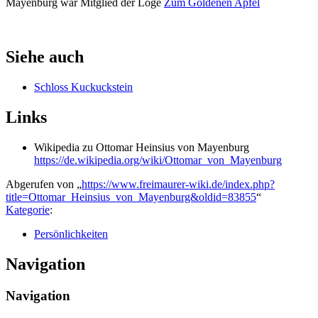
Mayenburg war Mitglied der Loge
Zum Goldenen Apfel
Siehe auch
Schloss Kuckuckstein
Links
Wikipedia zu Ottomar Heinsius von Mayenburg
https://de.wikipedia.org/wiki/Ottomar_von_Mayenburg
Abgerufen von „
https://www.freimaurer-wiki.de/index.php?
title=Ottomar_Heinsius_von_Mayenburg&oldid=83855
“
Kategorie
:
Persönlichkeiten
Navigation
Navigation