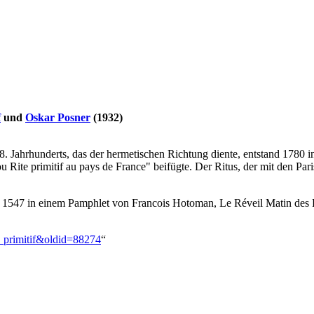
f
und
Oskar Posner
(1932)
 Jahrhunderts, das der hermetischen Richtung diente, entstand 1780 i
ite primitif au pays de France" beifügte. Der Ritus, der mit den Pari
1547 in einem Pamphlet von Francois Hotoman, Le Réveil Matin des Fr
e_primitif&oldid=88274
“