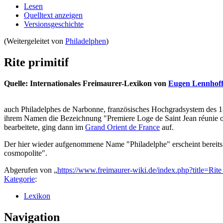
Lesen
Quelltext anzeigen
Versionsgeschichte
(Weitergeleitet von
Philadelphen
)
Rite primitif
Quelle: Internationales Freimaurer-Lexikon von
Eugen Lennhof
auch Philadelphes de Narbonne, französisches Hochgradsystem des 18.
ihrem Namen die Bezeichnung "Premiere Loge de Saint Jean réunie ou R
bearbeitete, ging dann im
Grand Orient de France
auf.
Der hier wieder aufgenommene Name "Philadelphe" erscheint bereits 
cosmopolite".
Abgerufen von „
https://www.freimaurer-wiki.de/index.php?title=Rit
Kategorie
:
Lexikon
Navigation